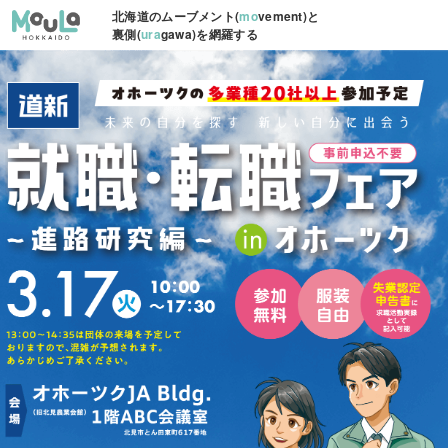
北海道のムーブメント(
mo
vement)と
裏側(
ura
gawa)を網羅する