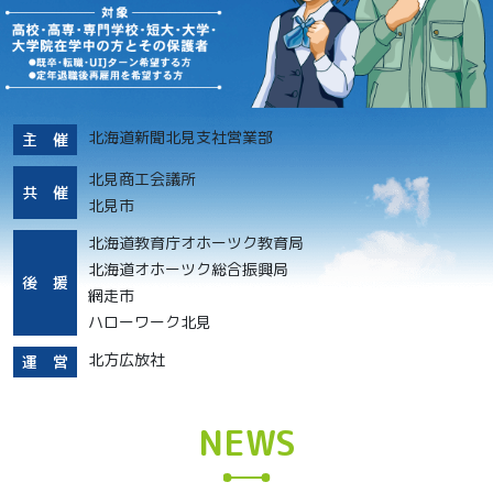
北海道新聞北見支社営業部
主 催
北見商工会議所
共 催
北見市
北海道教育庁オホーツク教育局
北海道オホーツク総合振興局
後 援
網走市
ハローワーク北見
北方広放社
運 営
NEWS