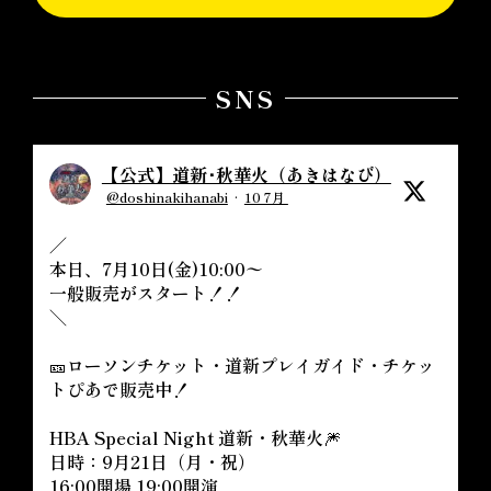
SNS
【公式】道新･秋華火（あきはなび）
@doshinakihanabi
·
10 7月
／
本日、7月10日(金)10:00〜
一般販売がスタート！！
＼
🎫ローソンチケット・道新プレイガイド・チケッ
トぴあで販売中！
HBA Special Night 道新・秋華火🎆
日時：9月21日（月・祝）
16:00開場 19:00開演