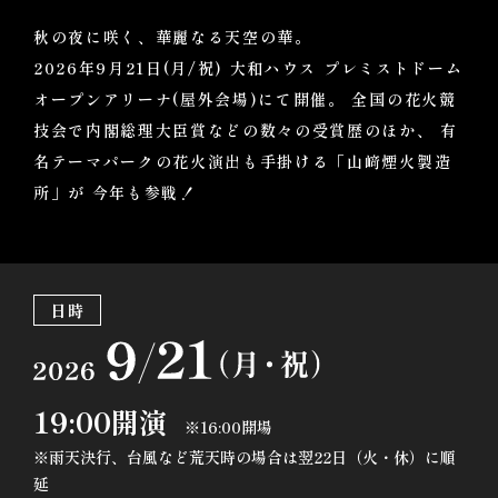
秋の夜に咲く、華麗なる天空の華。
2026年9月21日(月/祝)
大和ハウス プレミストドーム
オープンアリーナ(屋外会場)にて開催。
全国の花火競
技会で内閣総理大臣賞などの数々の受賞歴のほか、
有
名テーマパークの花火演出も手掛ける「山﨑煙火製造
所」が
今年も参戦！
日時
19:00開演
※16:00開場
※雨天決行、台風など荒天時の場合は翌22日（火・休）に順
延