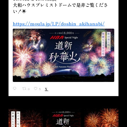
大和ハウスプレミストドームで是非ご覧くださ
い！🌟
https://moula.jp/LP/doshin_akihanabi/
0
5
X