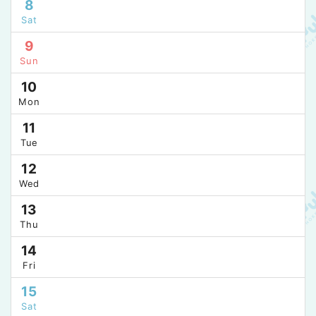
8
Sat
9
Sun
10
Mon
11
Tue
12
Wed
13
Thu
14
Fri
15
Sat