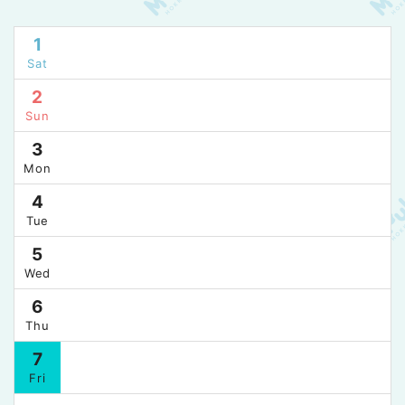
1
Sat
2
Sun
3
Mon
4
Tue
5
Wed
6
Thu
7
Fri