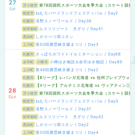
27
第78回国民スポーツ大会冬季大会（スケート競技
苫小牧市
Sat
ねむろバードランドフェスティバル / Day2
根室市
滝野スノーワールド / Day36
札幌市
ルスツリゾート 犬ぞり / Day41
留寿都村
しかりべつ湖コタン
鹿追町
第50回層雲峡氷爆まつり / Day3
上川町
さっぽろホワイトイルミネーション / Day68
札幌市
小樽ゆき物語＆余市ゆき物語 / Day89
余市町
小樽市
第49回層雲峡氷爆まつり / Day2
上川町
【Bリーグ】レバンガ北海道 vs 信州ブレイブウォ
札幌市
【Vリーグ】アルテミス北海道 vs ヴィアティン三重
札幌市
28
第78回国民スポーツ大会冬季大会（スケート競技会・
苫小牧市
Sun
ねむろバードランドフェスティバル / Day3
根室市
滝野スノーワールド / Day37
札幌市
ルスツリゾート 犬ぞり / Day42
留寿都村
しかりべつ湖コタン / Day2
鹿追町
第50回層雲峡氷爆まつり / Day4
上川町