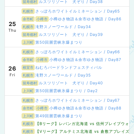
ルスツリゾート 犬ぞり / Day38
留寿都村
さっぽろホワイトイルミネーション / Day65
札幌市
小樽ゆき物語＆余市ゆき物語 / Day86
余市町
小樽市
25
滝野スノーワールド / Day34
札幌市
Thu
ルスツリゾート 犬ぞり / Day39
留寿都村
第50回層雲峡氷爆まつり
上川町
さっぽろホワイトイルミネーション / Day66
札幌市
小樽ゆき物語＆余市ゆき物語 / Day87
余市町
小樽市
ねむろバードランドフェスティバル
26
根室市
Fri
滝野スノーワールド / Day35
札幌市
ルスツリゾート 犬ぞり / Day40
留寿都村
第50回層雲峡氷爆まつり / Day2
上川町
さっぽろホワイトイルミネーション / Day67
札幌市
小樽ゆき物語＆余市ゆき物語 / Day88
余市町
小樽市
第49回層雲峡氷爆まつり
上川町
【Bリーグ】レバンガ北海道 vs 信州ブレイブウォ
札幌市
【Vリーグ】アルテミス北海道 vs 倉敷アブレイズ
札幌市