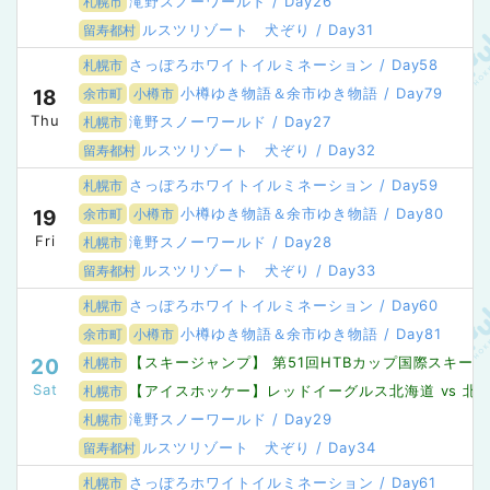
滝野スノーワールド / Day26
札幌市
ルスツリゾート 犬ぞり / Day31
留寿都村
さっぽろホワイトイルミネーション / Day58
札幌市
小樽ゆき物語＆余市ゆき物語 / Day79
18
余市町
小樽市
Thu
滝野スノーワールド / Day27
札幌市
ルスツリゾート 犬ぞり / Day32
留寿都村
さっぽろホワイトイルミネーション / Day59
札幌市
小樽ゆき物語＆余市ゆき物語 / Day80
19
余市町
小樽市
Fri
滝野スノーワールド / Day28
札幌市
ルスツリゾート 犬ぞり / Day33
留寿都村
さっぽろホワイトイルミネーション / Day60
札幌市
小樽ゆき物語＆余市ゆき物語 / Day81
余市町
小樽市
【スキージャンプ】 第51回HTBカップ国際スキー
20
札幌市
Sat
【アイスホッケー】レッドイーグルス北海道 vs 
札幌市
滝野スノーワールド / Day29
札幌市
ルスツリゾート 犬ぞり / Day34
留寿都村
さっぽろホワイトイルミネーション / Day61
札幌市