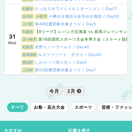
さっぽろホワイトイルミネーション / Day71
札幌市
小樽ゆき物語＆余市ゆき物語 / Day92
余市町
小樽市
第49回層雲峡氷爆まつり / Day5
上川町
【Bリーグ】レバンガ北海道 vs 群馬クレインサン
札幌市
31
第78回国民スポーツ大会冬季大会（スケート競技会・
苫小牧市
Wed
滝野スノーワールド / Day40
札幌市
ルスツリゾート 犬ぞり / Day45
留寿都村
しかりべつ湖コタン / Day5
鹿追町
第50回層雲峡氷爆まつり / Day7
上川町
今月
2月
すべて
お祭・花火大会
スポーツ
芸術・ファッ
おすすめ
記事を探す