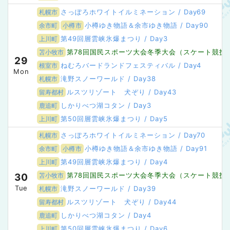
さっぽろホワイトイルミネーション / Day69
札幌市
小樽ゆき物語＆余市ゆき物語 / Day90
余市町
小樽市
第49回層雲峡氷爆まつり / Day3
上川町
第78回国民スポーツ大会冬季大会（スケート競技会・
苫小牧市
29
ねむろバードランドフェスティバル / Day4
根室市
Mon
滝野スノーワールド / Day38
札幌市
ルスツリゾート 犬ぞり / Day43
留寿都村
しかりべつ湖コタン / Day3
鹿追町
第50回層雲峡氷爆まつり / Day5
上川町
さっぽろホワイトイルミネーション / Day70
札幌市
小樽ゆき物語＆余市ゆき物語 / Day91
余市町
小樽市
第49回層雲峡氷爆まつり / Day4
上川町
第78回国民スポーツ大会冬季大会（スケート競技会・
30
苫小牧市
Tue
滝野スノーワールド / Day39
札幌市
ルスツリゾート 犬ぞり / Day44
留寿都村
しかりべつ湖コタン / Day4
鹿追町
第50回層雲峡氷爆まつり / Day6
上川町