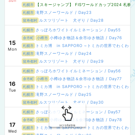
Sun
【スキージャンプ】 FISワールドカップ2024 札幌大会
札幌市
滝野スノーワールド / Day23
札幌市
ルスツリゾート 犬ぞり / Day28
留寿都村
さっぽろホワイトイルミネーション / Day55
札幌市
小樽ゆき物語＆余市ゆき物語 / Day76
余市町
小樽市
15
トミカ博 in SAPPORO ~トミカの世界でわくわくを
札幌市
Mon
滝野スノーワールド / Day24
札幌市
ルスツリゾート 犬ぞり / Day29
留寿都村
さっぽろホワイトイルミネーション / Day56
札幌市
小樽ゆき物語＆余市ゆき物語 / Day77
余市町
小樽市
16
トミカ博 in SAPPORO ~トミカの世界でわくわくを
札幌市
Tue
滝野スノーワールド / Day25
札幌市
ルスツリゾート 犬ぞり / Day30
留寿都村
さっぽろホワイトイルミネーション / Day57
札幌市
小樽ゆき物語＆余市ゆき物語 / Day78
余市町
小樽市
17
scrollable
トミカ博 in SAPPORO ~トミカの世界でわくわくを
札幌市
Wed