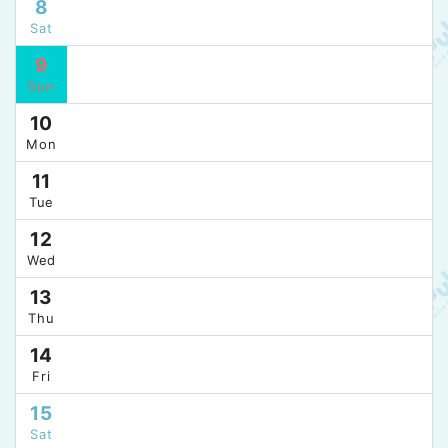
8
Sat
9
Sun
10
Mon
11
Tue
12
Wed
13
Thu
14
Fri
15
Sat