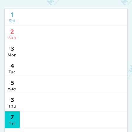
1
Sat
2
Sun
3
Mon
4
Tue
5
Wed
6
Thu
7
Fri