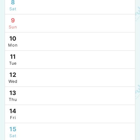
8
Sat
9
Sun
10
Mon
11
Tue
12
Wed
13
Thu
14
Fri
15
Sat