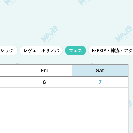
ラシック
レゲェ・ボサノバ
フェス
K-POP・韓流・ア
Fri
Sat
6
7