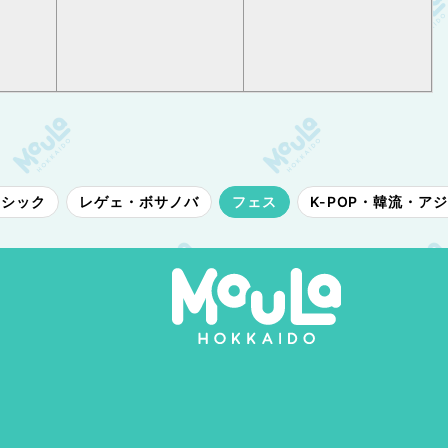
ラシック
レゲェ・ボサノバ
フェス
K-POP・韓流・ア