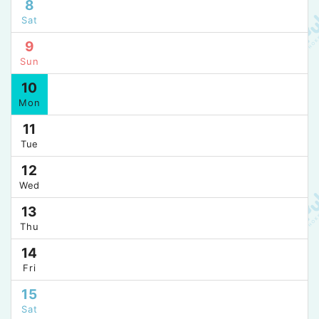
8
Sat
9
Sun
10
Mon
11
Tue
12
Wed
13
Thu
14
Fri
15
Sat