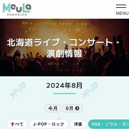
MENU
北海道ライブ・コンサート・
演劇情報
2024年8月
今月
9月
すべて
J-POP・ロック
洋楽
R&B・ソウル・ダ