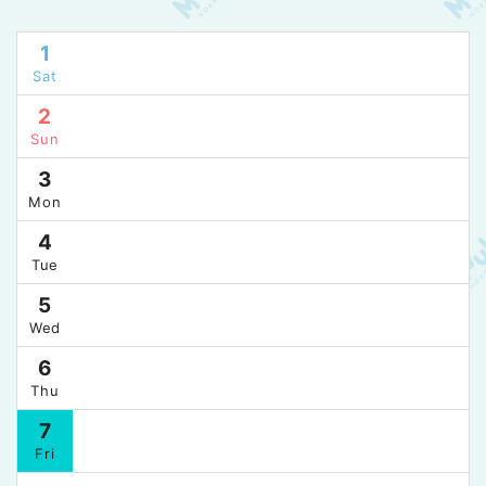
1
Sat
2
Sun
3
Mon
4
Tue
5
Wed
6
Thu
7
Fri