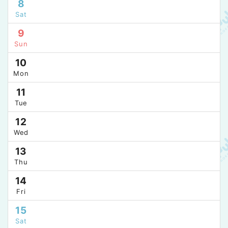
8
Sat
9
Sun
10
Mon
11
Tue
12
Wed
13
Thu
14
Fri
15
Sat