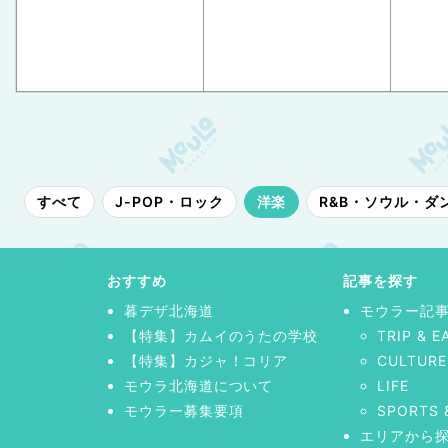
すべて
J-POP・ロック
洋楽
R&B・ソウル・ダ
おすすめ
記事を探す
暮デザ北海道
モウラー記
【特集】カムイのうたの学校
TRIP & E
【特集】カジャ！コリア
CULTURE
モウラ北海道について
LIFE
モウラー募集要項
SPORTS 
エリアから