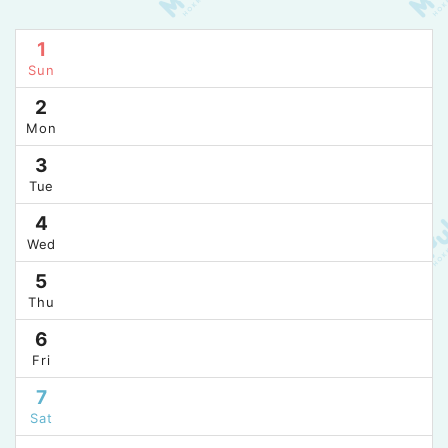
1
Sun
2
Mon
3
Tue
4
Wed
5
Thu
6
Fri
7
Sat