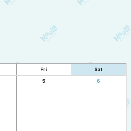
Fri
Sat
5
6