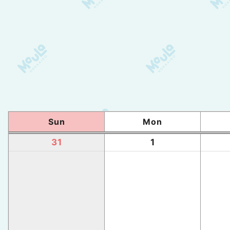
Sun
Mon
31
1