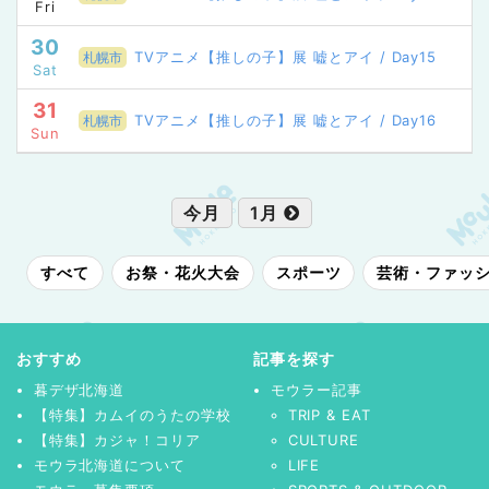
Fri
30
TVアニメ【推しの子】展 嘘とアイ / Day15
札幌市
Sat
31
TVアニメ【推しの子】展 嘘とアイ / Day16
札幌市
Sun
今月
1月
すべて
お祭・花火大会
スポーツ
芸術・ファッ
おすすめ
記事を探す
暮デザ北海道
モウラー記事
【特集】カムイのうたの学校
TRIP & EAT
【特集】カジャ！コリア
CULTURE
モウラ北海道について
LIFE