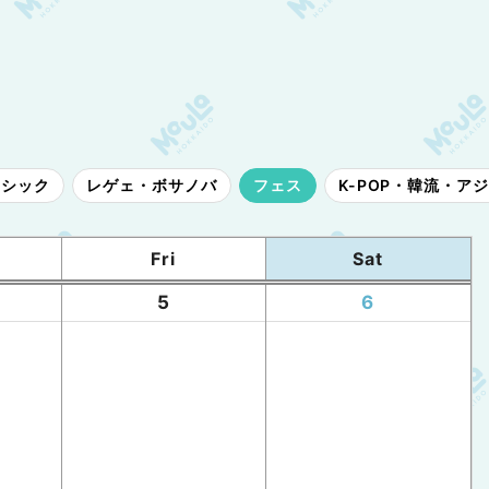
ラシック
レゲェ・ボサノバ
フェス
K-POP・韓流・ア
Fri
Sat
5
6