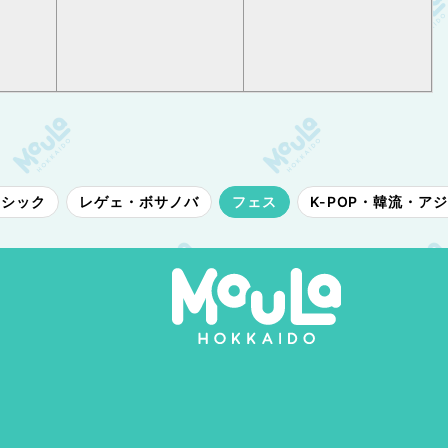
ラシック
レゲェ・ボサノバ
フェス
K-POP・韓流・ア