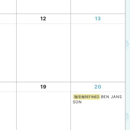
12
13
19
20
BEN JANS
珈琲淹REFINED
SON