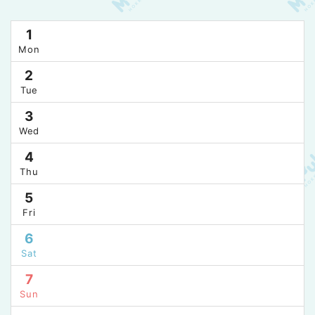
1
Mon
2
Tue
3
Wed
4
Thu
5
Fri
6
Sat
7
Sun