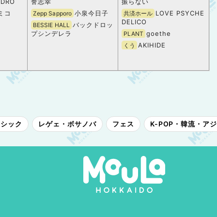
EDRO
誉志幸
振らない
ミコ
小泉今日子
LOVE PSYCHE
Zepp Sapporo
共済ホール
DELICO
バックドロッ
BESSIE HALL
プシンデレラ
goethe
PLANT
AKIHIDE
くう
ラシック
レゲェ・ボサノバ
フェス
K-POP・韓流・ア