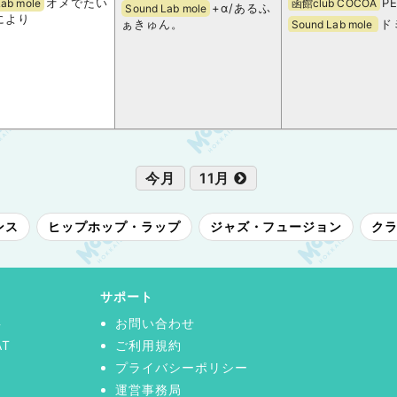
オメでたい
P
Lab mole
函館club COCOA
+α/あるふ
Sound Lab mole
により
ぁきゅん。
ド
Sound Lab mole
今月
11月
ンス
ヒップホップ・ラップ
ジャズ・フュージョン
ク
サポート
事
お問い合わせ
AT
ご利用規約
プライバシーポリシー
運営事務局