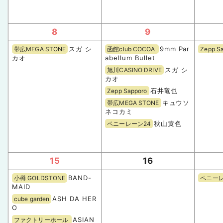
8
9
スガ シ
9mm Par
帯広MEGA STONE
函館club COCOA
Zepp S
カオ
abellum Bullet
スガ シ
旭川CASINO DRIVE
カオ
石井竜也
Zepp Sapporo
キュウソ
帯広MEGA STONE
ネコカミ
秋山黄色
ペニーレーン24
15
16
BAND-
小樽 GOLDSTONE
ペニーレ
MAID
ASH DA HER
cube garden
O
ASIAN
ファクトリーホール