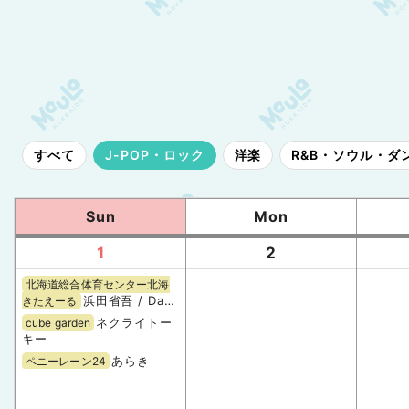
すべて
J-POP・ロック
洋楽
R&B・ソウル・ダ
Sun
Mon
1
2
北海道総合体育センター北海
浜田省吾 / Day
きたえーる
2
ネクライトー
cube garden
キー
あらき
ペニーレーン24