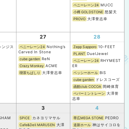
MUCC
ペニーレーン24
怒髪天
小樽 GOLDSTONE
大澤誉志幸
PROVO
27
28
レンジス
Nothing’s
10-FEET
ペニーレーン24
Zepp Sapporo
Carved In Stone
DuelJewel
PLANT
ReN
cube garden
RHYMEST
ペニーレーン24
ACME
ER
Crazy Monkey
大澤誉志幸
BiS
喫茶ちぱしり
ベッシーホール
ドレスコーズ
cube garden
岡崎体育
函館club COCOA
大澤誉
ペパーミントレーン
志幸
3
4
ISHAM
カネヨリマサル
PEDRO
SPiCE
帯広MEGA STONE
大澤
神はサイコロを
Cafe&Deli MARUSEN
道新ホール