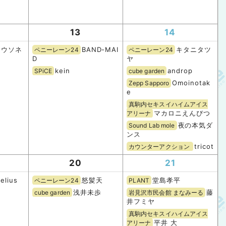
13
14
ュウソネ
BAND-MAI
キタニタツ
ペニーレーン24
ペニーレーン24
D
ヤ
kein
androp
SPiCE
cube garden
Omoinotak
Zepp Sapporo
e
真駒内セキスイハイムアイス
マカロニえんぴつ
アリーナ
夜の本気ダ
Sound Lab mole
ンス
tricot
カウンターアクション
20
21
elius
怒髪天
堂島孝平
ペニーレーン24
PLANT
浅井未歩
藤
cube garden
岩見沢市民会館 まなみーる
井フミヤ
真駒内セキスイハイムアイス
平井 大
アリーナ