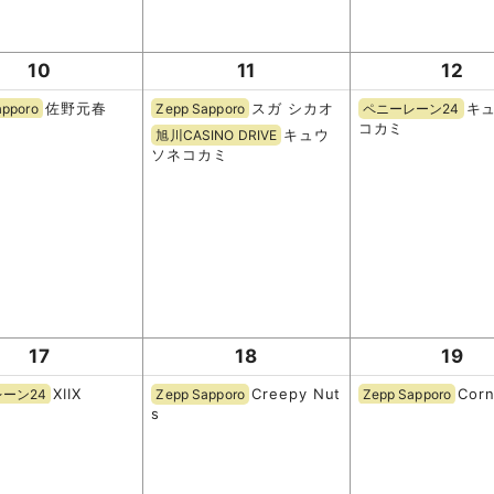
10
11
12
佐野元春
スガ シカオ
キ
apporo
Zepp Sapporo
ペニーレーン24
コカミ
キュウ
旭川CASINO DRIVE
ソネコカミ
17
18
19
XIIX
Creepy Nut
Corn
ーン24
Zepp Sapporo
Zepp Sapporo
s