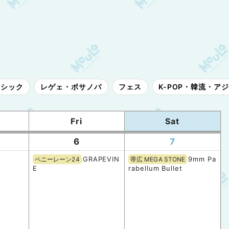
ラシック
レゲェ・ボサノバ
フェス
K-POP・韓流・ア
Fri
Sat
6
7
GRAPEVIN
9mm Pa
ペニーレーン24
帯広 MEGA STONE
E
rabellum Bullet