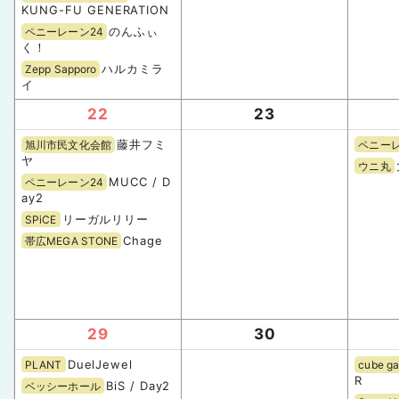
KUNG-FU GENERATION
のんふぃ
ペニーレーン24
く！
ハルカミラ
Zepp Sapporo
イ
22
23
藤井フミ
旭川市民文化会館
ペニーレ
ヤ
ウニ丸
MUCC / D
ペニーレーン24
ay2
リーガルリリー
SPiCE
Chage
帯広MEGA STONE
29
30
DuelJewel
PLANT
cube ga
R
BiS / Day2
ベッシーホール