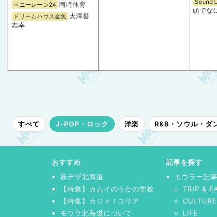
Sound 
岡崎体育
ペニーレーン24
頭でな
大澤誉
ドリームハウス金魚
志幸
すべて
J-POP・ロック
洋楽
R&B・ソウル・ダ
おすすめ
記事を探す
暮デザ北海道
モウラー記
【特集】カムイのうたの学校
TRIP & E
【特集】カジャ！コリア
CULTURE
モウラ北海道について
LIFE