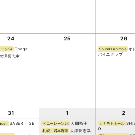
24
25
26
Chage
オ
ーン24
Sound Lab mole
パイニクラブ
大澤誉志幸
31
1
2
SABER TIGE
人間椅子
SH
rden
ペニーレーン24
カナモトホール
O
大澤誉志幸
札幌・岩本珈琲