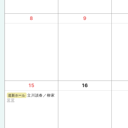
8
9
15
16
立川談春／柳家
道新ホール
三三