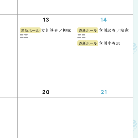
13
14
立川談春／柳家
立川談春／柳家
道新ホール
道新ホール
三三
三三
立川小春志
道新ホール
20
21