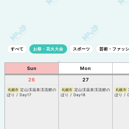
すべて
お祭・花火大会
スポーツ
芸術・ファッ
Sun
Mon
26
27
定山渓温泉渓流鯉の
定山渓温泉渓流鯉の
札幌市
札幌市
札幌市
ぼり / Day17
ぼり / Day18
ぼり / 