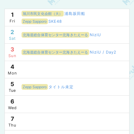
浦島坂田船
1
旭川市民文化会館（大）
Fri
SKE48
Zepp Sapporo
2
NiziU
北海道総合体育センター北海きたえーる
Sat
3
NiziU / Day2
北海道総合体育センター北海きたえーる
Sun
4
Mon
5
タイトル未定
Zepp Sapporo
Tue
6
Wed
7
Thu