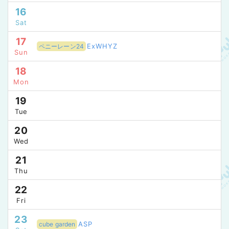
16
Sat
17
ExWHYZ
ペニーレーン24
Sun
18
Mon
19
Tue
20
Wed
21
Thu
22
Fri
23
ASP
cube garden