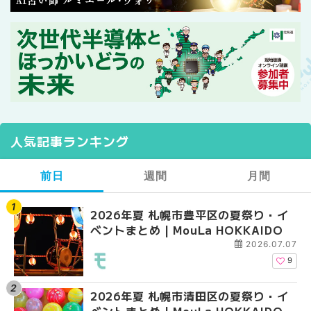
人気記事ランキング
前日
週間
月間
2026年夏 札幌市豊平区の夏祭り・イ
【2026年最新】札幌
【2026年最新】札幌
ベントまとめ | MouLa HOKKAIDO
ガーデン｜オープン日
ガーデン｜オープン日
大通公園から穴場テラスまで
大通公園から穴場テラスまで
2026.07.07
HOKKAIDO
HOKKAIDO
9
2026年夏 札幌市清田区の夏祭り・イ
2026年夏 札幌市白石
2026年夏 札幌市北区
ベントまとめ | MouLa HOKKAIDO
ベントまとめ | MouLa 
ントまとめ | MouLa H