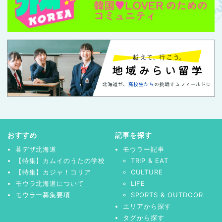
おすすめ
記事を探す
暮デザ北海道
モウラー記事
【特集】カムイのうたの学校
TRIP & EAT
【特集】カジャ！コリア
CULTURE
モウラ北海道について
LIFE
モウラー募集要項
SPORTS & OUTDOOR
エリアから探す
タグから探す