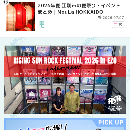
2026年夏 江別市の夏祭り・イベント
札幌の麻辣湯（マーラ
札幌の麻辣湯（マーラ
まとめ | MouLa HOKKAIDO
め専門店9選！本場の量
め専門店6選！本場の量
新店まで徹底比較 | Mo
新店まで徹底比較 | Mo
2026.07.07
HOKKAIDO
HOKKAIDO
10