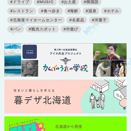
#ドライブ
#MUSIC
#お土産
#韓国語
#レストラン
#食べ歩き
#海鮮
#温泉
#ホテル
#北海道マイホームセンター
#名産品
#洋菓子
#パン
#観光スポット
#外遊び