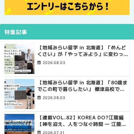
特集記事
【地域みらい留学 in 北海道】「めんど
くさい」が「やってみよう」に変わっ
た。 十勝の風に吹かれて走る、僕の泥
2026.08.03
臭くて自由な高校生活
【地域みらい留学 in 北海道】「80歳ま
でこの町で暮らしたい」 標津高校で踏
み出した、私らしい生き方
2026.08.03
【連載VOL.82】KOREA DO?江陵編
【神を迎え、人をつなぐ時間 ― 江陵端
午祭 】
2026.07.31