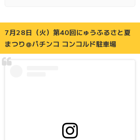
8月22日（土）市制施行30周年記念 2026石狩市民花火
大会＠石狩市スポーツ広場
8月22日（土）23日（日）石狩カムチェプ祭り＠石狩市役
所前広場
7月28日（火）第40回にゅうふるさと夏
9月6日（日）第5回石狩ひつじまつり＠石狩市立樽川中学
校・川上牧場
まつり＠パチンコ コンコルド駐車場
9月13日（日）石狩病院祭2026＠石狩病院
9月19日（土）20日（日）南線神社 宵宮祭・例祭
9月20日(日) 浜益ふるさと祭り＠川下海浜施設
9月23日（水・祝）厚田ふるさとあきあじ祭り＠望来コミ
ュニティセンター「みなくる」
9月26日（土）27日（日）石狩さけまつり＠弁天歴史通り
一帯
詳しくは…