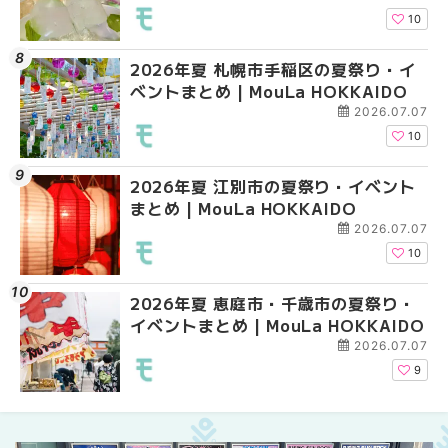
10
2026年夏 札幌市手稲区の夏祭り・イ
2026年夏 札幌市中央
2026年夏 札幌市東区
ベントまとめ | MouLa HOKKAIDO
ベントまとめ | MouLa 
ントまとめ | MouLa H
2026.07.07
10
2026年夏 江別市の夏祭り・イベント
2026年夏 札幌市南区
2026年夏 札幌市南区
まとめ | MouLa HOKKAIDO
ントまとめ | MouLa H
ントまとめ | MouLa H
2026.07.07
10
2026年夏 恵庭市・千歳市の夏祭り・
札幌の麻辣湯（マーラ
札幌の麻辣湯（マーラ
イベントまとめ | MouLa HOKKAIDO
め専門店9選！本場の量
め専門店6選！本場の量
新店まで徹底比較 | Mo
新店まで徹底比較 | Mo
2026.07.07
HOKKAIDO
HOKKAIDO
9