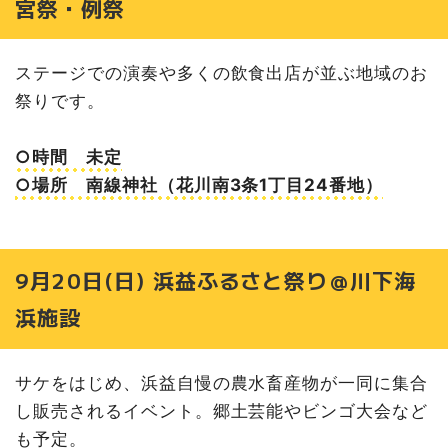
宮祭・例祭
ステージでの演奏や多くの飲食出店が並ぶ地域のお
祭りです。
○時間 未定
○場所 南線神社（花川南3条1丁目24番地）
9月20日(日) 浜益ふるさと祭り＠川下海
浜施設
サケをはじめ、浜益自慢の農水畜産物が一同に集合
し販売されるイベント。郷土芸能やビンゴ大会など
も予定。