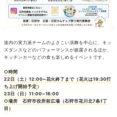
道内の実力派チームのよさこい演舞を中心に、キッ
ズダンスなどのパフォーマンスが披露されるほか、
キッチンカーなどの食も楽しめるイベントです。
○時間
22日（土）12:00~花火終了まで（花火は19:30打
ち上げ開始予定）
23日（日）11:00~16:00
○場所 石狩市役所前広場（石狩市花川北7条1丁
目）