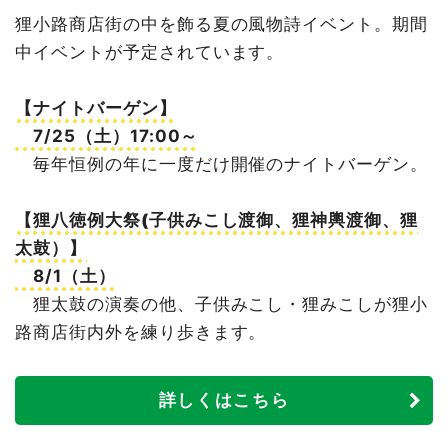
狸小路商店街の中を飾る夏の風物詩イベント。期間
中イベントが予定されています。
【ナイトバーゲン】
7/25（土）17:00～
毎年恒例の年に一度だけ開催のナイトバーゲン。
【狸八徳例大祭(子供みこし渡御、狸神輿渡御、狸
太鼓）】
8/1（土）
狸太鼓の演奏の他、子供みこし・狸みこしが狸小
路商店街内外を練り歩きます。
詳しくはこちら