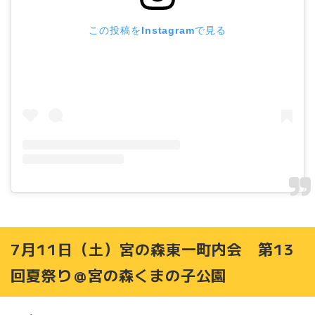
8月15日（土）16日（日）南9条通盆踊り大会＠ハイヤー
会館
この投稿をInstagramで見る
8月19日（水）花火大会＠西屯田通公園
8月20日（木）～23日（日）スイーツガーデンSAPPORO
2026＠札幌市北3条広場（アカプラ）
8月21日（金）～30日（日）川見2026＠幌平橋河川敷左
岸（中央区側）
8月30日（日）子どもすもう大会＠伏見稲荷神社
9月5日（土）オータムフェスタ in MIYANOMORI＠宮の
森ジャンボ公園
【昨年情報】9月6日（土）秋祭り＠札幌伏見稲荷神社
9月6日（日）第43回桑園地区大運動会＠桑園小学校グラ
ウンド
9月11日（金）～10月3日（土）2026さっぽろオータムフ
ェスト＠大通公園
7月11日（土）宮の森東一町内会 第13
9月13日（日）第48回幌西地区大運動会＠幌西小学校グラ
回夏祭り＠宮の森くまの子公園
ウンド
【昨年情報】9月14日（日）15日（月・祝）創成イースト
あおぞらまつり2025＠サッポロファクトリー