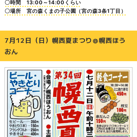
〇時間 13:00～14:00くらい
9月19日（土）鉄道フェスティバルin北海道＠札幌市北3条
〇場所 宮の森くまの子公園（宮の森3条1丁目）
広場アカプラ
【昨年情報】9月23日（火・祝）秋の交通安全祭＠桑園自
動車学校
詳しくは…
7月12日（日）幌西夏まつり＠幌西ほう
おん