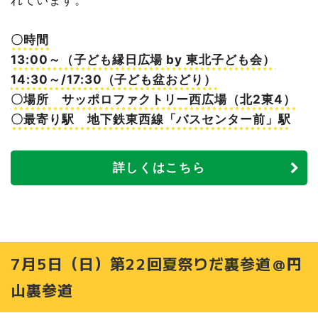
8月2日（日）荒井山七夕まつり＠荒井山緑地
8月3日（月）ちびっこサマーランド＠旭山公園通地区セン
ター
〇時間
8月6日（木）～8日（土）第62回すすきの祭り＠札幌駅前
13:00～（子ども縁日広場 by 東北子ども会）
通
14:30～/17:30（子ども盆おどり）
8月7日（金）～9日（日）大ほっかいどう祭＠道庁赤れん
〇場所 サッポロファクトリー西広場（北2東4）
がガーデン
〇最寄り駅 地下鉄東西線「バスセンター前」駅
8月8日（土）スイカ割り＠西屯田通公園
8月8日（土）東三町内会 夏まつり＠宮の森グリーン公園
8月8日（土）9日（日）第28回円山夏祭り・子供盆踊り大
詳しくはこちら
会＠円山商店街通り
8月9日（日）創成東 下町文化祭＠北海道新聞本社 DO-BO
X EAST
8月9日（日）第14回サマーフェスタ苗穂＆子ども盆踊り
＠苗穂会館南側広場
7月5日（日）第22回夏祭りだ裏参道＠円
8月9日（日）タクシーの日ファンフェスタ＠北海道ハイヤ
ー会館
山裏参道
8月10日（月）11日（火・祝）幌西子ども盆踊り大会＠幌
西自転車公園