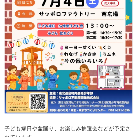
7月25日（土）26日（日）OUT DOOR WORLD 2026＠
さっぽろばんけいスキー場
7月30日（木）子育てサマーフェスタ＠中央区複合庁舎
区民ホール
7月31日（金）8月1日（土）さっぽろ八月祭2026＠札幌
市北3条広場（アカプラ）
8月1日（土）夏休みonちゃん縁日＠onちゃんテラス
8月1日（土）こぶし自治会 七夕まつり＠宮の森こぶし公
園
8月1日（土）円山西町町内会 夏祭り＠真如苑第7駐車場
8月1日（土）第18町内会・西ひまわり子ども会「七夕まつ
り」＠なかよし公園
8月1日（土）～8月11日（火・祝）創成イーストシネマ20
26＠創成クロス・アリオ札幌
8月1日（土）～8月11日（火・祝）大倉山スタジアムパー
ク サマーフェスティバル＠大倉山ジャンプ競技場
8月2日（日）サマーフェスティバル2026 in曙＠あけぼの
子ども縁日や盆踊り、お楽しみ抽選会などが予定さ
アート＆コミュニティセンター
れています。