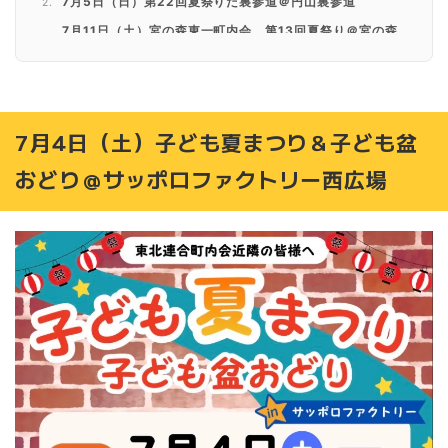
7月5日（日）第22回夏祭りだ裏参道＠円山裏参道
7月11日（土）宮の森東一町内会 第13回夏祭り＠宮の森
くまの子公園
7月12日（日）幌西夏まつり＠幌西ほうおん
7月12日（日）東まちえんにち～みんなの夏ひろば＠東
北・東地区会館
7月4日（土）子ども夏まつり＆子ども盆
7月15日（水）～8月9日（日）狸二条夏まつり2026・川
床酒ガーデン＠創成川公園狸二条広場
おどり＠サッポロファクトリー西広場
7月19日（日）伏見マルシェ＠伏見稲荷神社
7月23日（木）～8月18日（火）福祉協賛さっぽろ大通ビ
アガーデン＠大通公園5～8丁目・10～11丁目
7月23日（木）～8月18日（火）第73回狸まつり＠狸小路
商店街（南2・3条西1～7丁目）
7月24日（金）～26日（日）HOKKAIDO キッチンカーニ
バル＠赤れんがガーデン
7月25日（土）夏まつり♪ふれあい縁日♪＠広照院 駐車場
7月25日（土）26日（日）8月1日（土）2（日）8月8日
（土）9日（日）8月11日（火・祝）そらのひろば ステラ9
「サマートレジャー」＠札幌ステラプレイス屋上広場