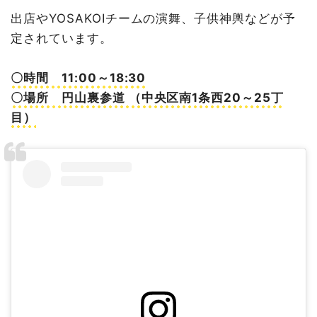
8月11日（火・祝）行啓通ふれあい盆踊りまつり＠行啓通8
出店やYOSAKOIチームの演舞、子供神輿などが予
丁目
定されています。
8月13日（木）～14日（金）山鼻第12町内会 夏休み盆踊
り大会＠どんぐり公園
〇時間 11:00～18:30
8月13日（木）～15日（土）札幌中島公園大盆踊り大会
〇場所 円山裏参道 （中央区南1条西20～25丁
8月13日（木）～16日（日）北海盆踊り＠大通公園2丁目
目）
8月14日（金）15日（土）頓宮夏祭り・盆踊り＠北海道神
宮頓宮境内
8月14日（金）15日（土）豊水ふれあい盆踊り大会＠札幌
パークホテルチャペル前
8月14日（金）15日（土）第55回桑園地区盆踊り大会＠桑
園公園
8月14日（金）～16日（日）宮の森納涼盆踊り＠北海道神
宮北1条駐車場
8月14日（金）～16日（日）にこにこ親子パーク＠サッポ
ロファクトリーパーク
8月15日（土）16日（日）サントリー生ビール夏のグルメ
祭り2026＠札幌市北3条広場（アカプラ）