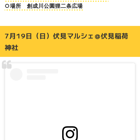
○場所 創成川公園狸二条広場
7月19日（日）伏見マルシェ＠伏見稲荷
神社