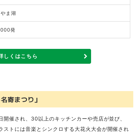
かわ納涼盆踊り花火大会」
なやま湖
 仮装盆踊り・花火大会」
田舎(かっぺ)フェスティバル2026」
,000発
KS illusion いわみざわ公園花火大会2026」
まつり」
詳しくはこちら
市「第60回おたる潮まつり 大花火大会」※有料席あり
15日（土）・22日（土）留寿都村「夏休みスペシャル花火大
小さなふるさとづくり七夕の夕べ花火大会」
し名寄まつり」
町「くっちゃんじゃが祭り」
第53回いわない怒涛まつり」
日開催され、30以上のキッチンカーや売店が並び、
火」
ラストには音楽とシンクロする大花火大会が開催され
きょうごくふるさとまつり」