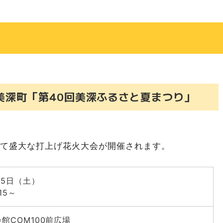
ふらのラベンダーまつり＆花火大会」
「2026ひがしかわどんとこい祭り」
「第52回占冠村ふるさと祭り」
ひがしかぐら花まつり」
士別天塩川源流まつり納涼花火大会」
）美深町「第40回美深ふるさと夏まつり」
花火2026」※有料
niversary 大輪祭 えべつ花火2026」※有料
GARAGE 第14回真駒内花火大会」※有料
して盛大な打上げ花火大会が開催されます。
HOKKAIDO＆FIGHTERSシリーズ 花火大会 Supported by
必要
25日（土）
花火大会」
15～
新・ＵＨＢ花火大会」
庭三四会 納涼花火大会」
館COM100前広場