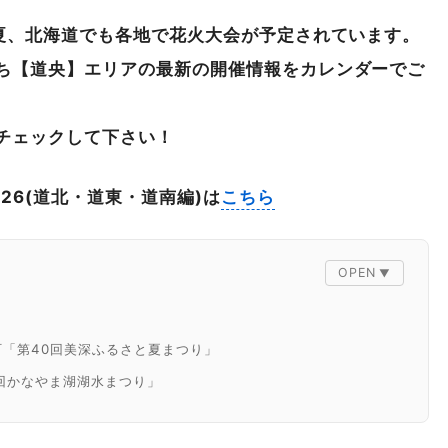
年夏、北海道でも各地で花火大会が予定されています。
ち【道央】エリアの最新の開催情報をカレンダーでご
チェックして下さい！
26(道北・道東・道南編)は
こちら
町「第40回美深ふるさと夏まつり」
5回かなやま湖湖水まつり」
寄まつり」
り 第74回道新納涼花火大会」