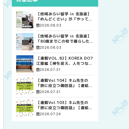
【地域みらい留学 in 北海道】
「めんどくさい」が「やってみ
よう」に変わった。 十勝の風
2026.08.03
に吹かれて走る、僕の泥臭くて
自由な高校生活
【地域みらい留学 in 北海道】
「80歳までこの町で暮らした
い」 標津高校で踏み出した、
2026.08.03
私らしい生き方
【連載VOL.82】KOREA DO?
江陵編【神を迎え、人をつなぐ
時間 ― 江陵端午祭 】
2026.07.31
【連載Vol.104】キム先生の
「旅に役立つ韓国語」【連結語
尾について その4】
2026.07.31
【連載Vol.103】キム先生の
「旅に役立つ韓国語」【連結語
尾について その3】
2026.07.24