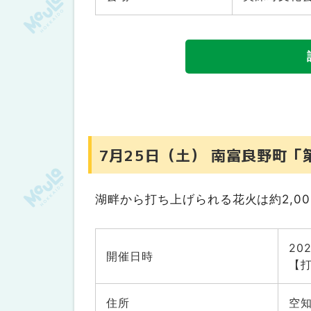
8月8日（土） 札幌市中央区「第1
8月8日（土） 北広島市「ファイ
8月13日（木）当別町「第11回と
9月5日（土）札幌市東区「北海道芸
9月21日（月・祝）札幌市豊平区「HBA
空知エリア
7月18日（土）滝川市「第36回チ
7月25日（土） 南富良野町「
7月18日（土）南幌町「第13回商
7月18日（土）・19日（日）赤平
湖畔から打ち上げられる花火は約2,0
7月25日（土）月形町「第39回つ
7月25日（土）岩見沢市「彩花まつ
20
開催日時
7月25日（土）深川市「2026ふ
【打
8月1日（土）芦別町「第10回キラ
住所
空
8月8日（土）砂川市「第29回ラブ