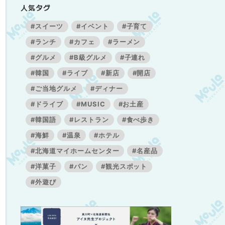
人気タグ
#スイーツ
#イベント
#子育て
#ランチ
#カフェ
#ラーメン
#グルメ
#B級グルメ
#子連れ
#韓国
#ライブ
#新店
#開店
#ご当地グルメ
#ディナー
#ドライブ
#MUSIC
#お土産
#韓国語
#レストラン
#食べ歩き
#海鮮
#温泉
#ホテル
#北海道マイホームセンター
#名産品
#洋菓子
#パン
#観光スポット
#外遊び