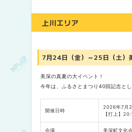
8月1日（土） 中富良野町「なか
8月1日（土）・2日（日） 東川町
上川エリア
8月1日（土）・2日（日） 占冠村
8月2日（日） 東神楽町「第54回
8月22日（土）士別市「第50回
7月24日（金）～25日（土
石狩エリア
6月20日（土） 札幌市南区「たきの
6月27日（土） 江別市 「10th An
美深の真夏の大イベント！
7月11日（土） 札幌市南区「T×T 
今年は、ふるさとまつり40回記念と
7月11日（土）北広島市「WE LOVE 
ビックカメラ」※試合観戦チケット
2026年7月
7月25日（土）千歳市「千歳市民
開催日時
【打上】20:
7月31日（金）札幌市豊平区「道
8月1日（土） 恵庭市「第49回恵
会場
美深町文化会