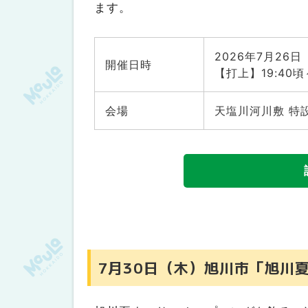
ます。
8月23日（日） 共和町「第43回
9月5日（土）小樽市「おたる天狗山 
【昨年情報】9月6日（土）小樽市
2026年7月26
開催日時
【打上】19:40頃
【2026年休止】小樽市「朝里川花
胆振エリア
会場
天塩川河川敷 特
4月28日（火）～10月31日（土
6月1日（月）〜9月24日（木）登
6月27日（土）・28日（日）厚真
7月4日（土）・5日（日）安平町「
7月24日（金）～26日（日）室蘭
10月10日（土）苫小牧市「とまみん
【昨年情報】9月6日（土）室蘭市
7月30日（木）旭川市「旭川
日高エリア
7月18日（土）日高町「第53回ひ