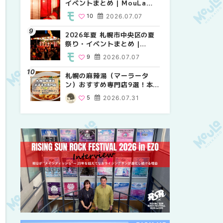
イベントまとめ | MouLa
り・イベントまとめ |
祭り・イベントまとめ |
HOKKAIDO
MouLa HOKKAIDO
MouLa HOKKAIDO
10
2026.07.07
8
9
2026.07.07
2026.07.07
2026年夏 札幌市中央区の夏
2026年夏 札幌市中央区の夏
【新千歳空港】新カードラウ
祭り・イベントまとめ |
祭り・イベントまとめ |
ンジが開業。「SUPER
MouLa HOKKAIDO
MouLa HOKKAIDO
LOUNGE ANNEX（スーパー
9
2026.07.07
9
18
2026.07.07
2025.08.13
ラウンジアネックス）」をご
紹介！！ | MouLa
札幌の麻辣湯（マーラータ
2026年夏 恵庭市・千歳市の
2026年夏 札幌市南区の夏祭
HOKKAIDO
ン）おすすめ専門店9選！本
夏祭り・イベントまとめ |
り・イベントまとめ |
場の量り売りから最新店まで
MouLa HOKKAIDO
MouLa HOKKAIDO
5
2026.07.31
9
8
2026.07.07
2026.07.07
徹底比較 | MouLa
HOKKAIDO