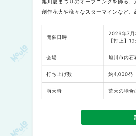
旭川夏まつりのオープニングを飾る、
8月14日（金）～16日（日）えり
創作花火や様々なスターマインなど、約
必ずご確認ください
2026年7
開催日時
【打上】19
会場
旭川市内石
打ち上げ数
約4,000発
雨天時
荒天の場合