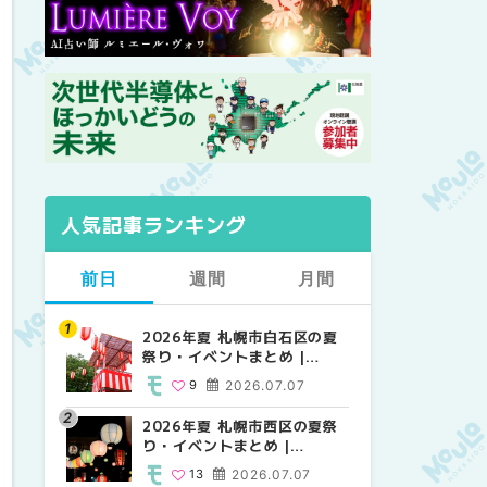
人気記事ランキング
前日
週間
月間
2026年夏 札幌市白石区の夏
2026年夏 札幌市西区の夏祭
【2026年最新】札幌のおすす
祭り・イベントまとめ |
り・イベントまとめ |
めビアガーデン｜オープン日
MouLa HOKKAIDO
MouLa HOKKAIDO
順に徹底紹介！大通公園から
9
2026.07.07
13
24
2026.07.07
2026.06.19
穴場テラスまで | MouLa
HOKKAIDO
2026年夏 札幌市西区の夏祭
【2026年最新】札幌のおすす
2026年夏 札幌市北区の夏祭
り・イベントまとめ |
めビアガーデン｜オープン日
り・イベントまとめ |
MouLa HOKKAIDO
順に徹底紹介！大通公園から
MouLa HOKKAIDO
13
2026.07.07
24
9
2026.07.07
2026.06.19
穴場テラスまで | MouLa