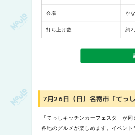
8月11日（火・祝）滝川市「たき
会場
か
8月13日（木）上砂川町「第24回
8月15日（土）岩見沢市「きたむら
打ち上げ数
約2
8月22日（土）岩見沢市「FIREWOR
後志エリア
7月18日（土）泊村「第55回群来
7月24日（金）～26日（日）小樽
7月25日（土）・8月8日（土）～
会」※遊園地入園必要
8月1日（土）ニセコ町「第46回
7月26日（日）名寄市「てっ
8月1日（土）・2日（日）倶知安
8月8日（土）・9日（日）岩内町「
「てっしキッチンカーフェスタ」が同
8月10日（月）岩内町「岩内町宿花
各地のグルメが楽しめます。イベント
8月14日（金）京極町「第43回 