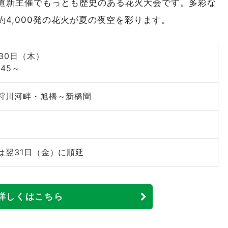
道新主催でもっとも歴史のある花火大会です。多彩な
も町「第51回えりもの灯台まつり」
4,000発の花火が夏の夜空を彩ります。
月30日（木）
:45～
狩川河畔・旭橋～新橋間
は翌31日（金）に順延
詳しくはこちら