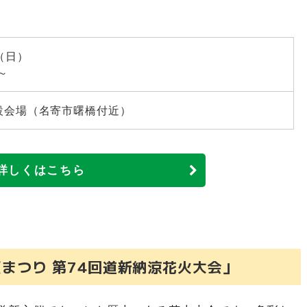
共和かかし祭」
夜景の日 2026」
「第18回おたる祝津花火大会」
日（日）
～
火大会」
設会場（名寄市曙橋付近）
）洞爺湖町「第45回洞爺湖ロングラン花火大会」
別市「地獄の谷の鬼花火2026」※有料
町「第54回あつま田舎まつり」
詳しくはこちら
第18回あびら夏！うまかまつり」
市「第80回むろらん港まつり」
苫小牧百年花火 2026」
「室蘭満天花火」※有料
夏まつり 第74回道新納涼花火大会」
だか樹魂まつり 沙流川花火大会」