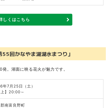
7回 ばんけい夏まつり 大花火大会」※有料
ターズ超花火大会」※試合観戦チケット必要
詳しくはこちら
うべつ花火大会」
術花火2026」※有料
 Special Night 道新・秋華火」※有料
ャリティー カヤギニまつり」
第55回かなやま湖湖水まつり」
工会ふれあいまつり」
市「第55回 あかびら火まつり」
00発。湖面に映る花火が魅力です。
きがた夏まつり」
り花火大会2026」
26年7月25日（土）
かがわ夏まつり」
上】20:00～
キラ☆フェスタ あしべつ」
知郡南富良野町
・リバー砂川夏まつり 第54回砂川納涼花火大会」