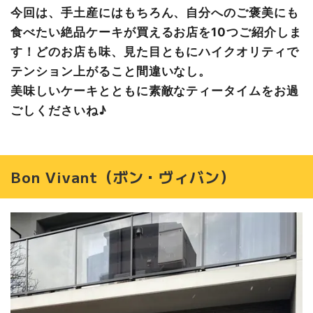
今回は、手土産にはもちろん、自分へのご褒美にも
pâtisserie ASAKA（パティスリー アサカ）
食べたい絶品ケーキが買えるお店を10つご紹介しま
Sweet Lady Jane（スウィート・レディ・ジェーン）
す！どのお店も味、見た目ともにハイクオリティで
テンション上がること間違いなし。
美味しいケーキとともに素敵なティータイムをお過
ごしくださいね♪
Bon Vivant（ボン・ヴィバン）