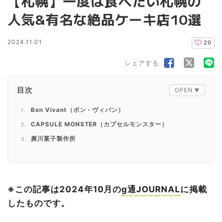
【札幌】一度は食べたい札幌の
人気&有名な絶品ケーキ店10選
2024.11.01
20
シェアする
目次
Bon Vivant（ボン・ヴィバン）
CAPSULE MONSTER（カプセルモンスター）
廣川菓子製作所
C’est BO et BON（セボーエボン）
Patisserie Shiiya（パティスリーシイヤ）
Pâtisserie Chocolaterie Liberté（パティスリーショコ
※この記事は2024年10月の
g通JOURNAL
に掲載
ラトリー リベルテ）
したものです。
L’air du temps（レールデュトン）
Lumiere et ombre（リュミエールエオンブル）