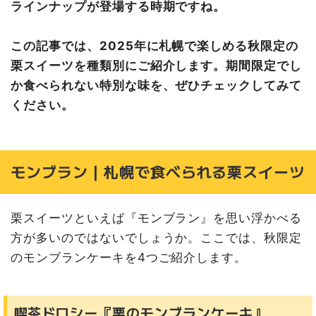
ラインナップが登場する時期ですね。
オムレット｜札幌で食べられる栗スイーツ
千秋庵『巴里銅鑼（パリどら） 栗』
この記事では、2025年に札幌で楽しめる秋限定の
きのとや『マロンオムケーキ』
栗スイーツを種類別にご紹介します。期間限定でし
アフタヌーンティー｜札幌で食べられる栗スイーツ
か食べられない特別な味を、ぜひチェックしてみて
フェアフィールド・バイ・マリオット札幌『秋のアフタヌ
ーンティーセット』
ください。
JRタワーホテル日航札幌『オータム ハーベスト アフタヌ
ーンティーセット』
和菓子｜札幌で食べられる栗スイーツ
モンブラン｜札幌で食べられる栗スイーツ
池田食品『マロンかりんとう』
もりもと『栗つづら』
秋限定の栗スイーツで季節感を味わおう
栗スイーツといえば『モンブラン』を思い浮かべる
方が多いのではないでしょうか。ここでは、秋限定
のモンブランケーキを4つご紹介します。
喫茶ドロシー『栗のモンブランケーキ』