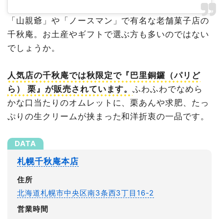
「山親爺」や「ノースマン」で有名な老舗菓子店の
千秋庵。お土産やギフトで選ぶ方も多いのではない
でしょうか。
人気店の千秋庵では秋限定で『巴里銅鑼（パリど
ら） 栗』が販売されています。
ふわふわでなめら
かな口当たりのオムレットに、栗あんや求肥、たっ
ぷりの生クリームが挟まった和洋折衷の一品です。
札幌千秋庵本店
住所
北海道札幌市中央区南3条西3丁目16-2
営業時間