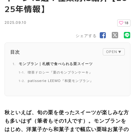
25年情報】
2025.09.10
18
シェアする
目次
モンブラン｜札幌で食べられる栗スイーツ
喫茶ドロシー『栗のモンブランケーキ』
patisserie LEEMO『和栗モンブラン』
BENBEYA『やまえ栗のモンブラン』
sweet hearts NAMPO『もちもちモンブラン』
パフェ｜札幌で食べられる栗スイーツ
秋といえば、旬の栗を使ったスイーツが楽しみな方
パフェ佐藤本店 季節のフルーツパフェ『栗と林檎と柚
も多いはず（筆者もその1人です）。モンブランを
子』
はじめ、洋菓子から和菓子まで幅広い栗味お菓子の
びっくりドンキー『モンブランパフェ』