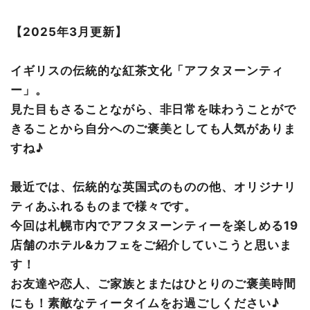
Tea time Cafeやまのいえ
アフタヌーンティー ティールーム 大丸札幌店・札幌三越
【2025年3月更新】
LA BRIQUE（当面の間臨時休業中）
JRタワーホテル日航札幌【The Lobby Lounge】
イギリスの伝統的な紅茶文化「アフタヌーンティ
札幌プリンスホテル【スカイラウンジ トップ オブ プリン
ー」。
ス】
見た目もさることながら、非日常を味わうことがで
ニューオータニイン札幌【DINING & CAFE RENDEZVOU
S LOUNGE】
きることから自分へのご褒美としても人気がありま
ANAクラウンプラザホテル札幌【スカイラウンジ サッポ
すね♪
ロビュー】
札幌パークホテル【テラスレストラン ピアレ】
最近では、伝統的な英国式のものの他、オリジナリ
フェアフィールド・バイ・マリオット札幌【FIKA CAFÉ L
ティあふれるものまで様々です。
agom】
今回は札幌市内でアフタヌーンティーを楽しめる19
札幌グランドホテル【ロビーラウンジ ミザール】
店舗のホテル&カフェをご紹介していこうと思いま
札幌 東急REIホテル【サウスウエスト】
す！
パティスリーフレール 本店／カフェ
お友達や恋人、ご家族とまたはひとりのご褒美時間
まとめ
にも！素敵なティータイムをお過ごしください♪