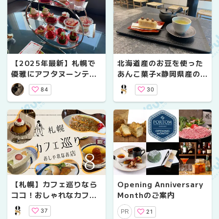
【2025年最新】札幌で
北海道産のお豆を使った
優雅にアフタヌーンティ
あんこ菓子×静岡県産の
ーを楽しむ♩人気おすす
お茶で、ほっこりカフェ
84
30
め16選【カフェ&ホテ
タイム。【あんと茶と】
ル】
【札幌】カフェ巡りなら
Opening Anniversary
ココ！おしゃれなカフェ
Monthのご案内
8選
37
21
PR