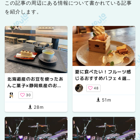
この記事の周辺にある情報について書かれている記事
を紹介します。
夏に食べたい！フルーツ感
じるおすすめパフェ４選
北海道産のお豆を使ったあ
【札幌】
んこ菓子×静岡県産のお茶
48
で、ほっこりカフェタイ
30
ム。【あんと茶と】
51m
28m