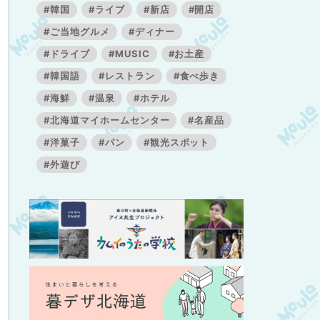
#韓国
#ライブ
#新店
#開店
#ご当地グルメ
#ディナー
#ドライブ
#MUSIC
#お土産
#韓国語
#レストラン
#食べ歩き
#海鮮
#温泉
#ホテル
#北海道マイホームセンター
#名産品
#洋菓子
#パン
#観光スポット
#外遊び