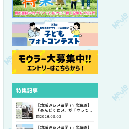
特集記事
【地域みらい留学 in 北海道】
「めんどくさい」が「やってみ
よう」に変わった。 十勝の風
2026.08.03
に吹かれて走る、僕の泥臭くて
自由な高校生活
【地域みらい留学 in 北海道】