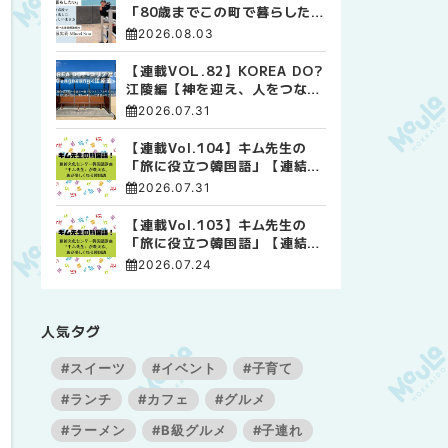
「80歳までこの町で暮らした
い」 標津高校で踏み出した、
2026.08.03
私らしい生き方
【連載VOL.82】KOREA DO?
江陵編【神を迎え、人をつなぐ
時間 ― 江陵端午祭 】
2026.07.31
【連載Vol.104】キム先生の
「旅に役立つ韓国語」【連結語
尾について その4】
2026.07.31
【連載Vol.103】キム先生の
「旅に役立つ韓国語」【連結語
尾について その3】
2026.07.24
人気タグ
#スイーツ
#イベント
#子育て
#ランチ
#カフェ
#グルメ
#ラーメン
#B級グルメ
#子連れ