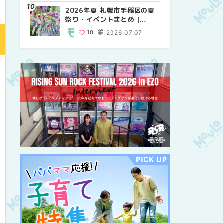
紹介！！ | MouLa
2026年夏 札幌市手稲区の夏
2026年夏 恵庭市・千歳市の
2026年夏 札幌市豊平区の夏
HOKKAIDO
祭り・イベントまとめ |
夏祭り・イベントまとめ |
祭り・イベントまとめ |
MouLa HOKKAIDO
MouLa HOKKAIDO
MouLa HOKKAIDO
10
2026.07.07
9
9
2026.07.07
2026.07.07