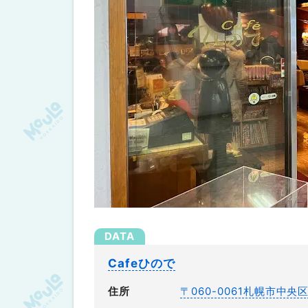
Cafeひので
住所
〒060-0061札幌市中