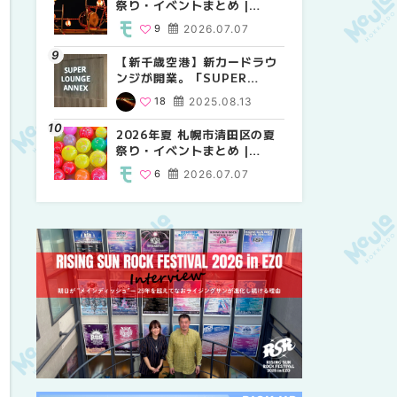
祭り・イベントまとめ |
祭り・イベントまとめ |
しか買えない絶対に外せない
MouLa HOKKAIDO
MouLa HOKKAIDO
限定スイーツ・焼き菓子18選
9
2026.07.07
9
25
2026.07.07
2026.03.24
| MouLa HOKKAIDO
【新千歳空港】新カードラウ
2026年夏 札幌市中央区の夏
【新千歳空港】新カードラウ
ンジが開業。「SUPER
祭り・イベントまとめ |
ンジが開業。「SUPER
LOUNGE ANNEX（スーパー
MouLa HOKKAIDO
LOUNGE ANNEX（スーパー
18
2025.08.13
9
18
2026.07.07
2025.08.13
ラウンジアネックス）」をご
ラウンジアネックス）」をご
紹介！！ | MouLa
紹介！！ | MouLa
2026年夏 札幌市清田区の夏
2026年夏 恵庭市・千歳市の
2026年夏 札幌市豊平区の夏
HOKKAIDO
HOKKAIDO
祭り・イベントまとめ |
夏祭り・イベントまとめ |
祭り・イベントまとめ |
MouLa HOKKAIDO
MouLa HOKKAIDO
MouLa HOKKAIDO
6
2026.07.07
9
9
2026.07.07
2026.07.07