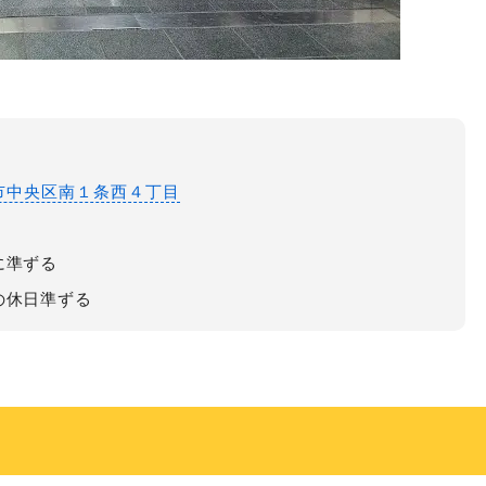
札幌市中央区南１条西４丁目
に準ずる
の休日準ずる