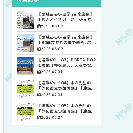
【地域みらい留学 in 北海道】
「めんどくさい」が「やってみ
よう」に変わった。 十勝の風
2026.08.03
に吹かれて走る、僕の泥臭くて
自由な高校生活
【地域みらい留学 in 北海道】
「80歳までこの町で暮らした
い」 標津高校で踏み出した、
2026.08.03
私らしい生き方
【連載VOL.82】KOREA DO?
江陵編【神を迎え、人をつなぐ
時間 ― 江陵端午祭 】
2026.07.31
【連載Vol.104】キム先生の
「旅に役立つ韓国語」【連結語
尾について その4】
2026.07.31
【連載Vol.103】キム先生の
「旅に役立つ韓国語」【連結語
尾について その3】
2026.07.24