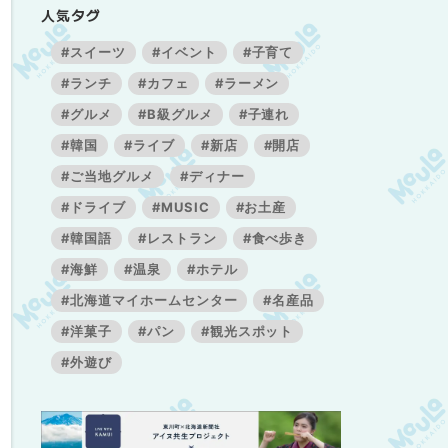
人気タグ
#スイーツ
#イベント
#子育て
#ランチ
#カフェ
#ラーメン
#グルメ
#B級グルメ
#子連れ
#韓国
#ライブ
#新店
#開店
#ご当地グルメ
#ディナー
#ドライブ
#MUSIC
#お土産
#韓国語
#レストラン
#食べ歩き
#海鮮
#温泉
#ホテル
#北海道マイホームセンター
#名産品
#洋菓子
#パン
#観光スポット
#外遊び