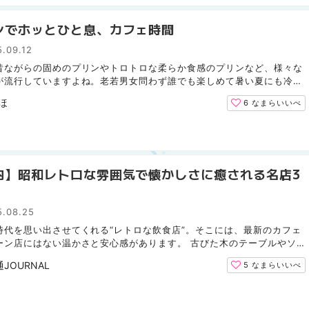
ンでホッとひと息、カフェ時間
.09.12
昔ながらの固めのプリンやトロトロな柔らか食感のプリンなど、様々な
が流行していますよね。老若男女問わず誰でも楽しめて暑い夏にも冷え
プリンはピッタリです。北海道にも沢山のカフェが存在...
ほ
6
なまらいいべ
内】昭和レトロな雰囲気で懐かしさに癒される名店3
5.08.25
時代を思い出させてくれる“レトロな飲食店”。そこには、最新のカフェ
ーン店にはない温かさと安心感があります。 古びた木のテーブルやソ
懐かしいナポリタンやハンバーグ、そして漂うコーヒーの...
通JOURNAL
5
なまらいいべ