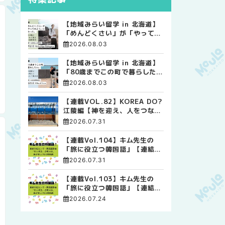
【地域みらい留学 in 北海道】
「めんどくさい」が「やってみ
よう」に変わった。 十勝の風
2026.08.03
に吹かれて走る、僕の泥臭くて
自由な高校生活
【地域みらい留学 in 北海道】
「80歳までこの町で暮らした
い」 標津高校で踏み出した、
2026.08.03
私らしい生き方
【連載VOL.82】KOREA DO?
江陵編【神を迎え、人をつなぐ
時間 ― 江陵端午祭 】
2026.07.31
【連載Vol.104】キム先生の
「旅に役立つ韓国語」【連結語
尾について その4】
2026.07.31
【連載Vol.103】キム先生の
「旅に役立つ韓国語」【連結語
尾について その3】
2026.07.24