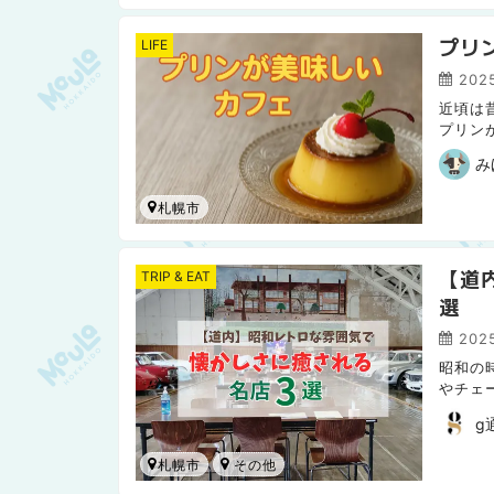
プリ
LIFE
2025
近頃は
プリン
冷えの
み
札幌市
【道
TRIP & EAT
選
202
昭和の
やチェ
ファ、
g
札幌市