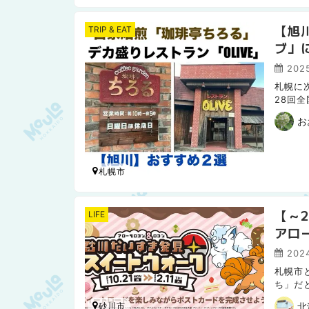
【旭
TRIP & EAT
ブ」
202
札幌に次
28回
旭川に
お
札幌市
【～
LIFE
アロ
た！
2024
札幌市
ち」だ
モン”
北
砂川市