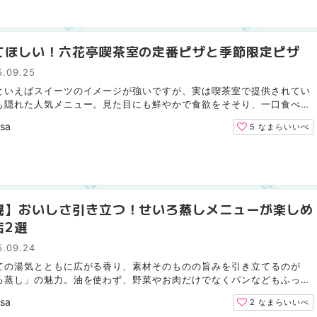
てほしい！六花亭喫茶室の定番ピザと季節限定ピザ
5.09.25
といえばスイーツのイメージが強いですが、実は喫茶室で提供されてい
も隠れた人気メニュー。見た目にも鮮やかで食欲をそそり、一口食べれ
のおいしさがしっかりと感じられる特別な一枚。訪れる...
isa
5
なまらいいべ
幌】おいしさ引き立つ！せいろ蒸しメニューが楽しめ
店2選
5.09.24
ての湯気とともに広がる香り、素材そのものの旨みを引き立てるのが
ろ蒸し」の魅力。油を使わず、野菜やお肉だけでなくパンなどもふっく
上げてくれるため、ヘルシーながら食べ応えも十分です。...
isa
2
なまらいいべ