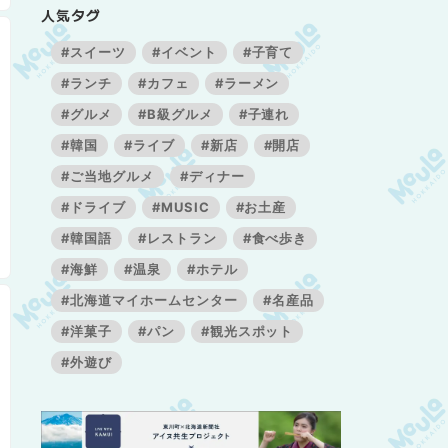
人気タグ
#スイーツ
#イベント
#子育て
#ランチ
#カフェ
#ラーメン
#グルメ
#B級グルメ
#子連れ
#韓国
#ライブ
#新店
#開店
#ご当地グルメ
#ディナー
#ドライブ
#MUSIC
#お土産
#韓国語
#レストラン
#食べ歩き
#海鮮
#温泉
#ホテル
#北海道マイホームセンター
#名産品
#洋菓子
#パン
#観光スポット
#外遊び