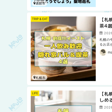
函館市
【札
TRIP & EAT
茶4
2026
札幌の
るお店
でも気
ma
札幌市
【札
LIFE
しめ
2026