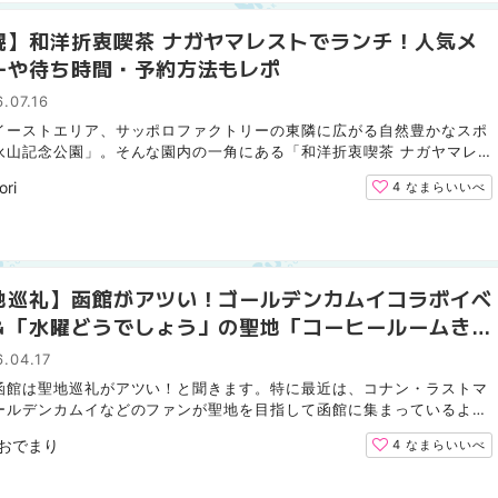
幌】和洋折衷喫茶 ナガヤマレストでランチ！人気メ
ーや待ち時間・予約方法もレポ
.07.16
イーストエリア、サッポロファクトリーの東隣に広がる自然豊かなスポ
永山記念公園」。そんな園内の一角にある「和洋折衷喫茶 ナガヤマレ
をご存知でしょうか。歴史ある建物を活用した趣のある空...
ori
4
なまらいいべ
地巡礼】函館がアツい！ゴールデンカムイコラボイベ
＆「水曜どうでしょう」の聖地「コーヒールームきく
をご紹介！
.04.17
函館は聖地巡礼がアツい！と聞きます。特に最近は、コナン・ラストマ
ールデンカムイなどのファンが聖地を目指して函館に集まっているよう
 しかし忘れてならないのは、函館に「水曜どうでしょう...
おでまり
4
なまらいいべ