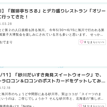
川】「珈琲亭ちろる」とデカ盛りレストラン「オリー
に行ってきた！
5.03.28
ぐ第２の人口規模を誇る旭川。 今年5/30〜6/15に旭川で行われる第
全国菓子大博覧会を楽しみにされている方も多いと思います。 せっかく
行くなら是非おすすめしたい【喫茶店の「珈琲亭ちろる」...
おでまり
8
なまらいいべ
2/11】「砂川だいすき発見スイートウォーク」で、
ーラロコン＆ロコンのポストカードをゲットしてみ
.12.18
と旭川市のちょうど中間部にある砂川市。実はココが「スイーツのま
というのは、ご存じでしょうか？ そんな砂川市と、北海道の“推しポケ
である「北海道だいすき発見隊」のアローラロコン＆ロコン...
海道中央バス『Notte.』
14
なまらいいべ