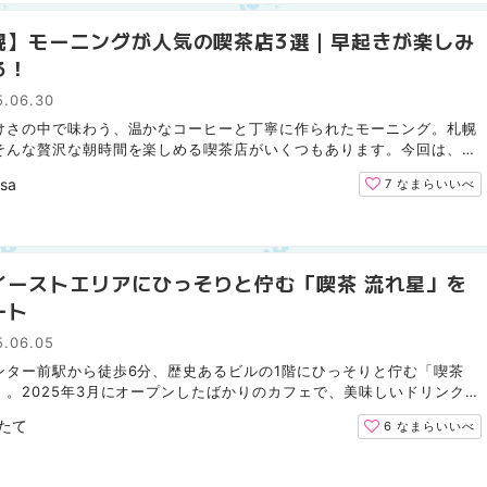
幌】モーニングが人気の喫茶店3選｜早起きが楽しみ
る！
5.06.30
けさの中で味わう、温かなコーヒーと丁寧に作られたモーニング。札幌
そんな贅沢な朝時間を楽しめる喫茶店がいくつもあります。今回は、わ
早起きしたくなるような魅力たっぷりのモーニングを提...
isa
7
なまらいいべ
イーストエリアにひっそりと佇む「喫茶 流れ星」を
ート
5.06.05
ンター前駅から徒歩6分、歴史あるビルの1階にひっそりと佇む「喫茶
」。2025年3月にオープンしたばかりのカフェで、美味しいドリンクや
る空間を提供してくれます。今回は店内の雰囲気や一部メ...
たて
6
なまらいいべ