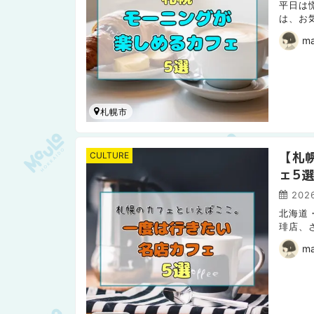
平日は
は、お
紹介す
ma
札幌市
【札
CULTURE
ェ5
2026
北海道
琲店、
方がで
ma