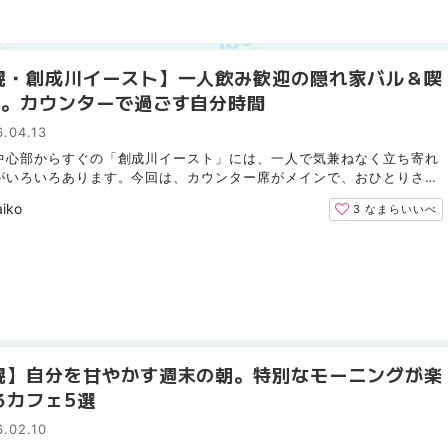
幌・創成川イースト】一人飲み歓迎の隠れ家バル＆喫
選。カウンターで過ごす自分時間
.04.13
中心部からすぐの「創成川イースト」には、一人で気兼ねなく立ち寄れ
がいろいろあります。今回は、カウンター席がメインで、おひとりさま
兼ねなく過ごせる隠れ家的な4軒をまとめました。こだわ...
iko
3
なまらいいべ
幌】自分を甘やかす週末の朝。特別なモーニングが楽
るカフェ5選
.02.10