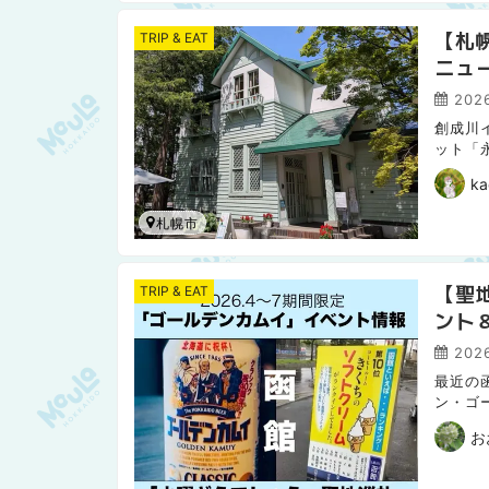
【札
TRIP & EAT
ニュ
2026
創成川
ット「
スト」
ka
札幌市
【聖
TRIP & EAT
ント
ち」
2026
最近の
ン・ゴ
です。
お