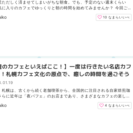
慌ただしく済ませてしまいがちな朝食。でも、予定のない週末くらい
気に入りのカフェでゆっくりと朝の時間を始めてみませんか？ 今回ご
るのは、札幌市内で美味しいモーニングが楽しめる5つのカ...
iko
10
なまらいいべ
幌のカフェといえばここ！】一度は行きたい名店カフ
選！札幌カフェ文化の原点で、癒しの時間を過ごそう
.01.19
・札幌は、古くから続く老舗喫茶から、全国的に注目される自家焙煎珈
さらに近年は「夜パフェ」のお店まであり、さまざまなカフェの楽しみ
きる街。「せっかく札幌でカフェに行くなら、間違いの...
iko
4
なまらいいべ