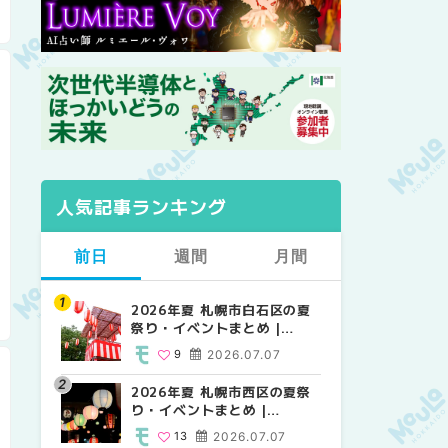
人気記事ランキング
前日
週間
月間
2026年夏 札幌市白石区の夏
2026年夏 札幌市西区の夏祭
【2026年最新】札幌のおすす
祭り・イベントまとめ |
り・イベントまとめ |
めビアガーデン｜オープン日
MouLa HOKKAIDO
MouLa HOKKAIDO
順に徹底紹介！大通公園から
9
2026.07.07
13
24
2026.07.07
2026.06.19
穴場テラスまで | MouLa
HOKKAIDO
2026年夏 札幌市西区の夏祭
【2026年最新】札幌のおすす
2026年夏 札幌市北区の夏祭
り・イベントまとめ |
めビアガーデン｜オープン日
り・イベントまとめ |
MouLa HOKKAIDO
順に徹底紹介！大通公園から
MouLa HOKKAIDO
13
2026.07.07
24
9
2026.07.07
2026.06.19
穴場テラスまで | MouLa