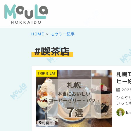
HOME
モウラー記事
喫茶店
札幌
TRIP & EAT
ヒー
2026
ひんや
いって
性があ
ka
札幌市