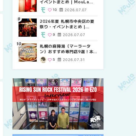
イベントまとめ | MouLa
り・イベントまとめ |
祭り・イベントまとめ |
HOKKAIDO
MouLa HOKKAIDO
MouLa HOKKAIDO
10
2026.07.07
8
9
2026.07.07
2026.07.07
2026年夏 札幌市中央区の夏
2026年夏 札幌市中央区の夏
【新千歳空港】新カードラウ
祭り・イベントまとめ |
祭り・イベントまとめ |
ンジが開業。「SUPER
MouLa HOKKAIDO
MouLa HOKKAIDO
LOUNGE ANNEX（スーパー
9
2026.07.07
9
18
2026.07.07
2025.08.13
ラウンジアネックス）」をご
紹介！！ | MouLa
札幌の麻辣湯（マーラータ
2026年夏 恵庭市・千歳市の
2026年夏 札幌市南区の夏祭
HOKKAIDO
ン）おすすめ専門店9選！本
夏祭り・イベントまとめ |
り・イベントまとめ |
場の量り売りから最新店まで
MouLa HOKKAIDO
MouLa HOKKAIDO
5
2026.07.31
9
8
2026.07.07
2026.07.07
徹底比較 | MouLa
HOKKAIDO