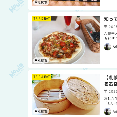
札幌市
知っ
TRIP & EAT
202
六花亭
るピザ
ば素材
Ar
札幌市
【札
TRIP & EAT
るお
202
蒸した
「せい
らと仕
Ar
札幌市