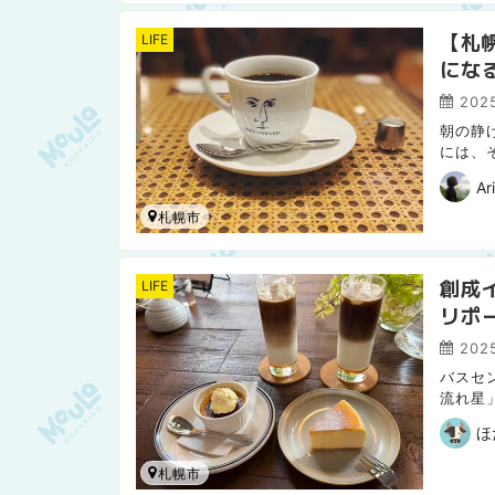
【札
LIFE
にな
202
朝の静
には、
ざわざ
Ar
札幌市
創成
LIFE
リポ
202
バスセ
流れ星
心休ま
ほ
札幌市