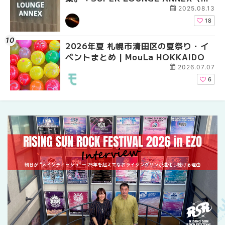
ーパーラウンジアネックス）」をご紹
ーパーラウンジアネッ
2025.08.13
介！！ | MouLa HOKKAIDO
介！！ | MouLa HOKK
18
2026年夏 札幌市清田区の夏祭り・イ
2026年夏 恵庭市・千
2026年夏 札幌市豊平
ベントまとめ | MouLa HOKKAIDO
イベントまとめ | MouL
ベントまとめ | MouLa 
2026.07.07
6