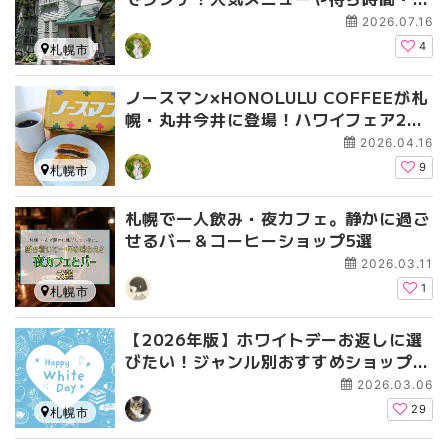
約方法もレポ
2026.07.16
4
札幌市
ノースマン×HONOLULU COFFEEが札
幌・丸井今井に登場！ハワイフェア202
6限定コラボを実食レビュー
2026.04.16
9
札幌市
札幌で一人飲み・夜カフェ。静かに過ご
せるバー＆コーヒーショップ5選
2026.03.11
1
札幌市
【2026年版】ホワイトデーお返しに選
びたい！ジャンル別おすすめショップガ
イド
2026.03.06
29
札幌市