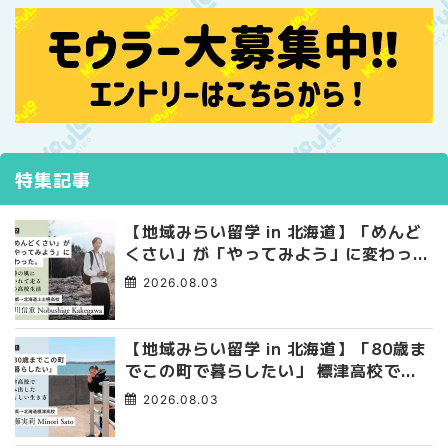
特集記事
【地域みらい留学 in 北海道】「めんど
くさい」が「やってみよう」に変わっ
た。 十勝の風に吹かれて走る、僕の泥
2026.08.03
臭くて自由な高校生活
【地域みらい留学 in 北海道】「80歳ま
でこの町で暮らしたい」 標津高校で踏
み出した、私らしい生き方
2026.08.03