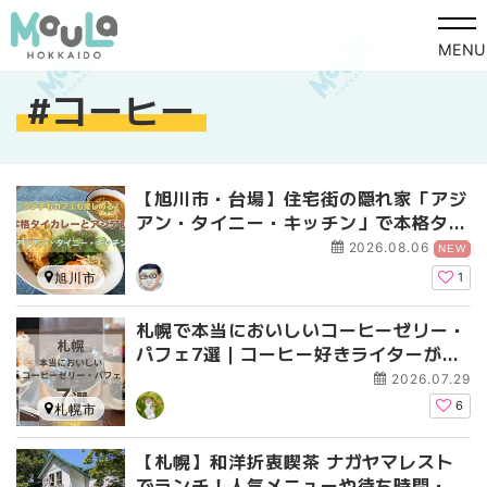
MENU
コーヒー
【旭川市・台場】住宅街の隠れ家「アジ
アン・タイニー・キッチン」で本格タイ
カレーと週替わりアジア料理を満喫♪
2026.08.06
NEW
旭川市
1
札幌で本当においしいコーヒーゼリー・
パフェ7選｜コーヒー好きライターが厳
選
2026.07.29
6
札幌市
【札幌】和洋折衷喫茶 ナガヤマレスト
でランチ！人気メニューや待ち時間・予