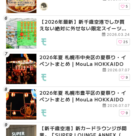
HOKKAIDO
5
【2026年最新】新千歳空港でしか買
2026年夏 札幌市南区
2026年夏 札幌市清田
えない絶対に外せない限定スイーツ・
ントまとめ | MouLa H
ベントまとめ | MouLa 
焼き菓子18選 | MouLa HOKKAIDO
2026.03.24
25
2026年夏 札幌市中央区の夏祭り・イ
2026年夏 札幌市清田
札幌の麻辣湯（マーラ
ベントまとめ | MouLa HOKKAIDO
ベントまとめ | MouLa 
め専門店6選！本場の量
新店まで徹底比較 | Mo
2026.07.07
HOKKAIDO
9
2026年夏 札幌市豊平区の夏祭り・イ
2026年夏 札幌市豊平
【2026年最新】新千
ベントまとめ | MouLa HOKKAIDO
ベントまとめ | MouLa 
えない絶対に外せない
焼き菓子18選 | MouLa
2026.07.07
9
【新千歳空港】新カードラウンジが開
2026年夏 札幌市中央
【新千歳空港】新カー
業。「SUPER LOUNGE ANNEX（ス
ベントまとめ | MouLa 
業。「SUPER LOUNG