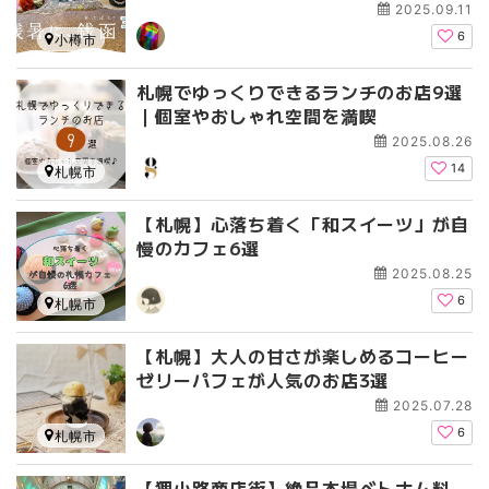
2025.09.11
6
小樽市
札幌でゆっくりできるランチのお店9選
｜個室やおしゃれ空間を満喫
2025.08.26
14
札幌市
【札幌】心落ち着く「和スイーツ」が自
慢のカフェ6選
2025.08.25
6
札幌市
【札幌】大人の甘さが楽しめるコーヒー
ゼリーパフェが人気のお店3選
2025.07.28
6
札幌市
【狸小路商店街】絶品本場ベトナム料