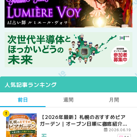
人気記事ランキング
前日
週間
月間
【2026年最新】札幌のおすすめビア
【2026年最新】札幌
【2026年最新】札幌
ガーデン｜オープン日順に徹底紹介！
ガーデン｜オープン日
ガーデン｜オープン日
大通公園から穴場テラスまで | MouLa
大通公園から穴場テラスまで
大通公園から穴場テラスまで
2026.06.19