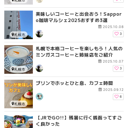
札幌市
美味しいコーヒーと出会おう！Sappor
o珈琲マルシェ2025おすすめ3選
2025.10.08
3
札幌市
札幌で本格コーヒーを楽しもう！人気の
ミンガスコーヒーと姉妹店をご紹介
2025.10.07
3
札幌市
プリンでホッとひと息、カフェ時間
2025.09.12
6
札幌市
【JRでGO!!】残暑に行く銭函ってすご
く良かった