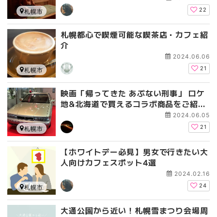
22
札幌市
札幌都心で喫煙可能な喫茶店・カフェ紹
介
2024.06.06
21
札幌市
映画「帰ってきた あぶない刑事」 ロケ
地&北海道で買えるコラボ商品をご紹
介！！
2024.06.05
21
札幌市
【ホワイトデー必見】男女で行きたい大
人向けカフェスポット4選
2024.02.16
24
札幌市
大通公園から近い！札幌雪まつり会場周