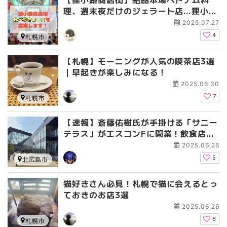
理、週末夜だけのジェラート店…狸小路
商店街食べ歩きコースを提案します！
2025.07.27
4
札幌市
【札幌】モーニングが人気の喫茶店3選
｜早起きが楽しみになる！
2025.06.30
7
札幌市
【速報】斎藤佑樹氏が手掛ける「サニー
テラス」がエスコンFに開業！飲食店や
特典も紹介
2025.06.26
5
北広島市
猫好きさん必見！札幌で猫に会えるとっ
ておきのお店3選
2025.06.26
6
札幌市