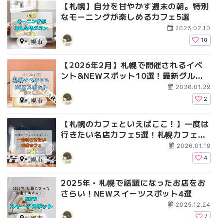
【札幌】自分を甘やかす週末の朝。特別
なモーニングが楽しめるカフェ5選
2026.02.10
10
札幌市
【2026年2月】札幌で開催されるイベ
ント&NEWスポット10選！最新グルメ
から幻想的な光の祭典まで
2026.01.29
2
札幌市
【札幌のカフェといえばここ！】一度は
行きたい名店カフェ5選！札幌カフェ文
化の原点で、癒しの時間を過ごそう
2026.01.19
4
札幌市
2025年・札幌で話題になったお店をお
さらい！NEWスイーツスポット4選
2025.12.24
7