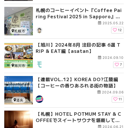
札幌のコーヒーイベント『Coffee Pai
ring Festival 2025 in Sapporo』体
験記｜北海道初出店＆スイーツペアリン
2025.05.22
グも！
12
札幌市
【旭川】2024年8月 注目の記事 6選 T
RIP & EAT編【asatan】
2024.09.10
7
旭川市
【連載VOL.12】KOREA DO?江陵編
【コーヒーの香りあふれる街の物語】
2024.09.06
11
道央
【札幌】HOTEL POTMUM STAY & C
OFFEEでスイートサウナを堪能してき
た！
2024.06.21