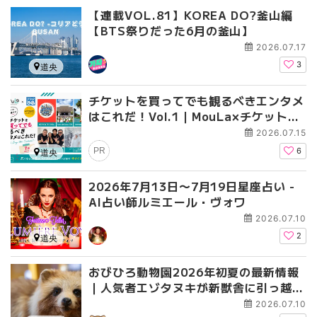
【連載VOL.81】KOREA DO?釜山編
【BTS祭りだった6月の釜山】
2026.07.17
3
道央
チケットを買ってでも観るべきエンタメ
はこれだ！Vol.1｜MouLa×チケットぴ
あ -Must Buy the Ticket!!-【2026
2026.07.15
年7月】
PR
6
道央
2026年7月13日〜7月19日星座占い -
AI占い師ルミエール・ヴォワ
2026.07.10
2
道央
おびひろ動物園2026年初夏の最新情報
｜人気者エゾタヌキが新獣舎に引っ越
し、マンドリルカップルの仲睦まじい姿
2026.07.10