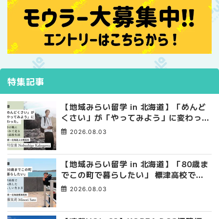
特集記事
【地域みらい留学 in 北海道】「めんど
くさい」が「やってみよう」に変わっ
た。 十勝の風に吹かれて走る、僕の泥
2026.08.03
臭くて自由な高校生活
【地域みらい留学 in 北海道】「80歳ま
でこの町で暮らしたい」 標津高校で踏
み出した、私らしい生き方
2026.08.03