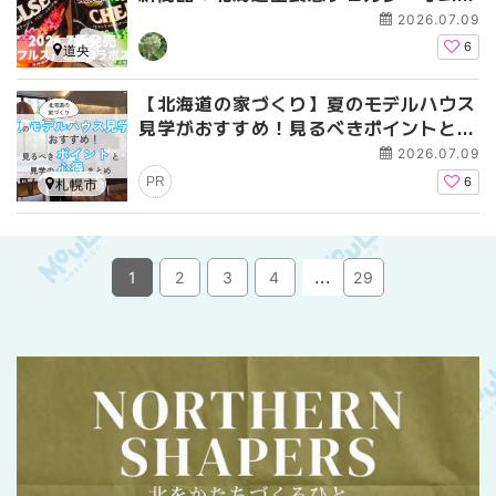
ット」｜期間限定・北海道土産
2026.07.09
6
道央
【北海道の家づくり】夏のモデルハウス
見学がおすすめ！見るべきポイントと見
学の心得まとめ
2026.07.09
PR
6
札幌市
...
1
2
3
4
29