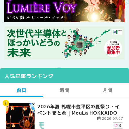
人気記事ランキング
前日
週間
月間
2026年夏 札幌市豊平区の夏祭り・イ
【2026年最新】札幌
【2026年最新】札幌
ベントまとめ | MouLa HOKKAIDO
ガーデン｜オープン日
ガーデン｜オープン日
大通公園から穴場テラスまで
大通公園から穴場テラスまで
2026.07.07
HOKKAIDO
HOKKAIDO
9