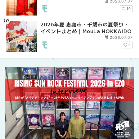
2026.07.07
10
2026年夏 恵庭市・千歳市の夏祭り・
札幌の麻辣湯（マーラ
札幌の麻辣湯（マーラ
イベントまとめ | MouLa HOKKAIDO
め専門店9選！本場の量
め専門店6選！本場の量
新店まで徹底比較 | Mo
新店まで徹底比較 | Mo
2026.07.07
HOKKAIDO
HOKKAIDO
9