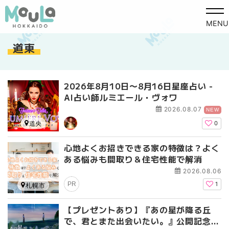
MENU
道東
2026年8月10日〜8月16日星座占い -
AI占い師ルミエール・ヴォワ
2026.08.07
NEW
道央
0
心地よくお招きできる家の特徴は？よく
ある悩みも間取り＆住宅性能で解消
2026.08.06
PR
1
札幌市
【プレゼントあり】『あの星が降る丘
で、君とまた出会いたい。』公開記念プ