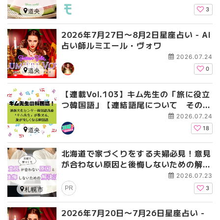
3
道央
2026年7月27日〜8月2日星座占い - AI
占い師ルミエール・ヴォワ
2026.07.24
0
道央
【連載Vol.103】キム先生の「旅に役立
つ韓国語」【連結語尾について その
3】
2026.07.24
18
道央
北海道で家づくりをする夫婦必見！意見
が合わない原因と後悔しないための解決
法
2026.07.23
PR
3
札幌市
2026年7月20日〜7月26日星座占い -