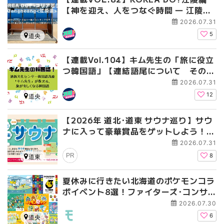
【神を迎え、人をつなぐ時間 ― 江陵端
午祭 】
2026.07.31
5
道央
【連載Vol.104】キム先生の「旅に役立
つ韓国語」【連結語尾について その
4】
2026.07.31
12
道央
【2026年 道北･道東 サウナ巡り】サウ
ナに入って豪華賞品をゲットしよう！1
0月25日まで開催
2026.07.31
PR
8
道東
夏休みに行きたい北海道のポケモンコラ
ボイベント8選！ファイターズ･コンサ･
イオンとのコラボも
2026.07.30
6
道央