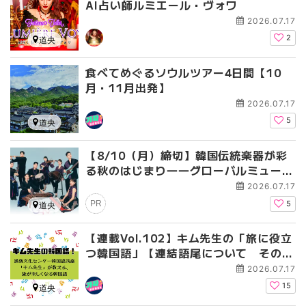
AI占い師ルミエール・ヴォワ
2026.07.17
2
道央
食べてめぐるソウルツアー4日間【10
月・11月出発】
2026.07.17
5
道央
【8/10（月）締切】韓国伝統楽器が彩
る秋のはじまり――グローバルミュージ
ックバンド「GENA」札幌公演に無料ご
2026.07.17
招待！
PR
5
道央
【連載Vol.102】キム先生の「旅に役立
つ韓国語」【連結語尾について その
2】
2026.07.17
15
道央