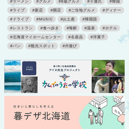
#ラーメン
#グルメ
#B級グルメ
#子連れ
#韓国
#ライブ
#新店
#開店
#ご当地グルメ
#ディナー
#ドライブ
#MUSIC
#お土産
#韓国語
#レストラン
#食べ歩き
#海鮮
#温泉
#ホテル
#北海道マイホームセンター
#名産品
#洋菓子
#パン
#観光スポット
#外遊び