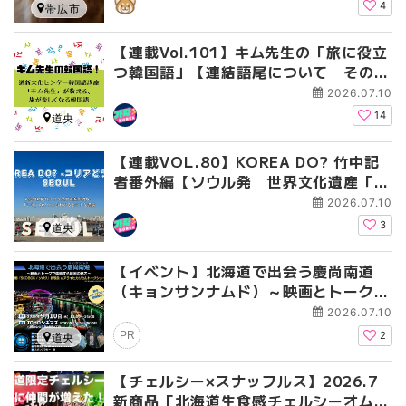
も
4
帯広市
【連載Vol.101】キム先生の「旅に役立
つ韓国語」【連結語尾について その
1】
2026.07.10
14
道央
【連載VOL.80】KOREA DO? 竹中記
者番外編【ソウル発 世界文化遺産「河
回村（ハフェマウル）」へ】
2026.07.10
3
道央
【イベント】北海道で出会う慶尚南道
（キョンサンナムド）～映画とトークで
体感する韓国の魅力【参加募集】
2026.07.10
PR
2
道央
【チェルシー×スナッフルス】2026.7
新商品「北海道生食感チェルシーオムレ