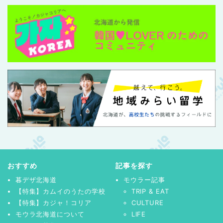
おすすめ
記事を探す
暮デザ北海道
モウラー記事
【特集】カムイのうたの学校
TRIP & EAT
【特集】カジャ！コリア
CULTURE
モウラ北海道について
LIFE