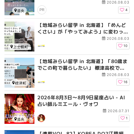
レゼントキャンペーン〜『あの花が咲く
2026.08.03
丘で、君とまた出会えたら。』の続編に
PR
4
道央
して完結編
【地域みらい留学 in 北海道】「めんど
くさい」が「やってみよう」に変わっ
た。 十勝の風に吹かれて走る、僕の泥
2026.08.03
臭くて自由な高校生活
10
上士幌町
【地域みらい留学 in 北海道】「80歳ま
でこの町で暮らしたい」 標津高校で踏
み出した、私らしい生き方
2026.08.03
16
標津町
2026年8月3日〜8月9日星座占い - AI
占い師ルミエール・ヴォワ
2026.07.31
1
道央
【連載VOL.82】KOREA DO?江陵編