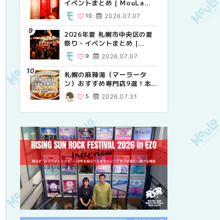
イベントまとめ | MouLa
り・イベントまとめ |
祭り・イベントまとめ |
HOKKAIDO
MouLa HOKKAIDO
MouLa HOKKAIDO
10
2026.07.07
8
9
2026.07.07
2026.07.07
2026年夏 札幌市中央区の夏
2026年夏 札幌市中央区の夏
【新千歳空港】新カードラウ
祭り・イベントまとめ |
祭り・イベントまとめ |
ンジが開業。「SUPER
MouLa HOKKAIDO
MouLa HOKKAIDO
LOUNGE ANNEX（スーパー
9
2026.07.07
9
18
2026.07.07
2025.08.13
ラウンジアネックス）」をご
紹介！！ | MouLa
札幌の麻辣湯（マーラータ
2026年夏 恵庭市・千歳市の
2026年夏 札幌市南区の夏祭
HOKKAIDO
ン）おすすめ専門店9選！本
夏祭り・イベントまとめ |
り・イベントまとめ |
場の量り売りから最新店まで
MouLa HOKKAIDO
MouLa HOKKAIDO
5
2026.07.31
9
8
2026.07.07
2026.07.07
徹底比較 | MouLa
HOKKAIDO