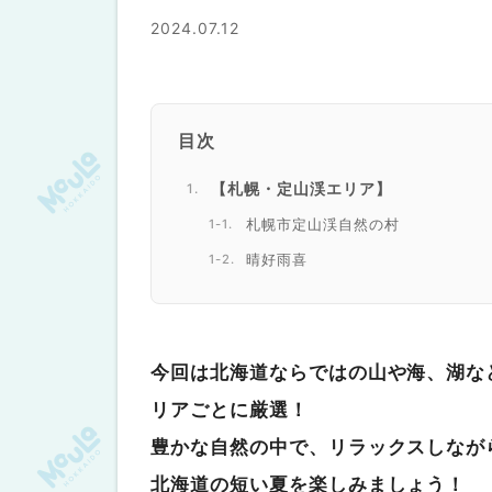
2024.07.12
目次
【札幌・定山渓エリア】
札幌市定山渓自然の村
晴好雨喜
【函館・大沼・松前エリア】
きじひき高原キャンプ場
北海道立噴火湾パノラマパーク オ
今回は北海道ならではの山や海、湖な
東大沼キャンプ場
リアごとに厳選！
【旭川・層雲峡エリア】
豊かな自然の中で、リラックスしなが
層雲峡オートキャンプ場
北海道の短い夏を楽しみましょう！