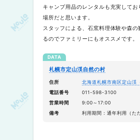
キャンプ用品のレンタルも充実してお
小平町望洋台キャンプ場
場所だと思います。
【ニセコ・ルスツエリア】
スタッフによる、石窯料理体験や森の
ニセコサヒナキャンプ場
るのでファミリーにもオススメです。
MEMUの森キャンプ場
【日高・えりもエリア】
百人浜オートキャンプ場
札幌市定山渓自然の村
まとめ
住所
北海道札幌市南区定山渓
電話番号
011-598-3100
営業時間
9:00～17:00
備考
利用期間：通年利用（ただ