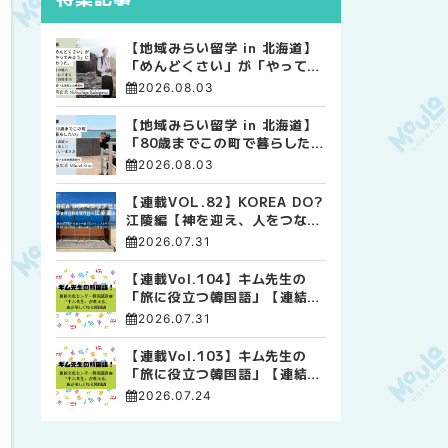
【地域みらい留学 in 北海道】
「めんどくさい」が「やってみ
よう」に変わった。 十勝の風
2026.08.03
に吹かれて走る、僕の泥臭くて
自由な高校生活
【地域みらい留学 in 北海道】
「80歳までこの町で暮らした
い」 標津高校で踏み出した、
2026.08.03
私らしい生き方
【連載VOL.82】KOREA DO?
江陵編【神を迎え、人をつなぐ
時間 ― 江陵端午祭 】
2026.07.31
【連載Vol.104】キム先生の
「旅に役立つ韓国語」【連結語
尾について その4】
2026.07.31
【連載Vol.103】キム先生の
「旅に役立つ韓国語」【連結語
尾について その3】
2026.07.24