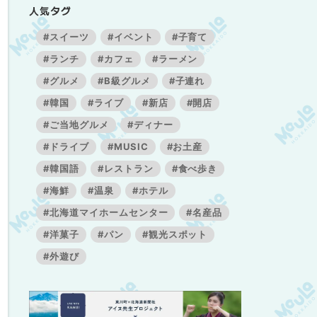
人気タグ
#スイーツ
#イベント
#子育て
#ランチ
#カフェ
#ラーメン
#グルメ
#B級グルメ
#子連れ
#韓国
#ライブ
#新店
#開店
#ご当地グルメ
#ディナー
#ドライブ
#MUSIC
#お土産
#韓国語
#レストラン
#食べ歩き
#海鮮
#温泉
#ホテル
#北海道マイホームセンター
#名産品
#洋菓子
#パン
#観光スポット
#外遊び