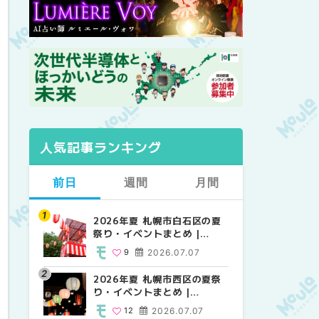
人気記事ランキング
前日
週間
月間
2026年夏 札幌市白石区の夏
2026年夏 札幌市西区の夏祭
【2026年最新】札幌のおすす
祭り・イベントまとめ |
り・イベントまとめ |
めビアガーデン｜オープン日
MouLa HOKKAIDO
MouLa HOKKAIDO
順に徹底紹介！大通公園から
9
2026.07.07
12
24
2026.07.07
2026.06.19
穴場テラスまで | MouLa
HOKKAIDO
2026年夏 札幌市西区の夏祭
【2026年最新】札幌のおすす
2026年夏 札幌市北区の夏祭
り・イベントまとめ |
めビアガーデン｜オープン日
り・イベントまとめ |
MouLa HOKKAIDO
順に徹底紹介！大通公園から
MouLa HOKKAIDO
12
2026.07.07
24
9
2026.07.07
2026.06.19
穴場テラスまで | MouLa