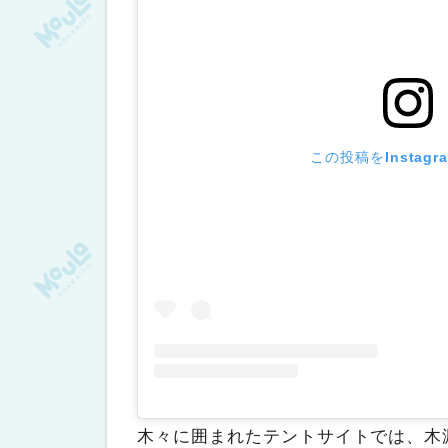
【帯広・十勝エリア】
コヤラボキャンプサイト
遊び小屋コニファー
国設然別峡野営場
【洞爺・登別・苫小牧エリア】
この投稿をInstag
洞爺水辺の里 財田キャンプ場
白老キャンプフィールドASOBUB
羊蹄山自然公園真狩キャンプ場
【石狩・空知・千歳エリア】
美笛キャンプ場
月アカリノ丘
【稚内・留萌エリア】
朱鞠内湖畔キャンプ場
木々に囲まれたテントサイトでは、木
ほろかない湖キャンプ場