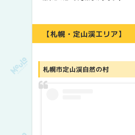
焚き火キャンプ場 士別ペコラ
【釧路・阿寒・根室・川湯・屈斜路エ
RECAMP 砂湯（砂湯野営場）
【札幌・定山渓エリア】
達古武オートキャンプ場
【富良野・美瑛・トマムエリア】
星に手のとどく丘キャンプ場
かなやま湖畔キャンプ場
札幌市定山渓自然の村
国設白金野営場
【小樽・キロロ・積丹エリア】
solocampers field FOREST MU
盃野営場
【網走・北見・知床エリア】
ふくろうの渓谷
知床羅臼野遊びフィールド