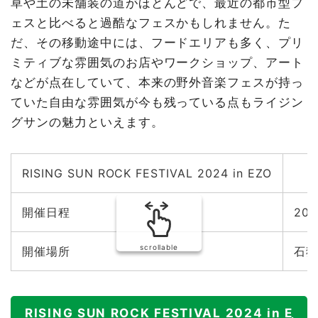
草や土の未舗装の道がほとんどで、最近の都市型フ
ェスと比べると過酷なフェスかもしれません。た
だ、その移動途中には、フードエリアも多く、プリ
ミティブな雰囲気のお店やワークショップ、アート
などが点在していて、本来の野外音楽フェスが持っ
ていた自由な雰囲気が今も残っている点もライジン
グサンの魅力といえます。
RISING SUN ROCK FESTIVAL 2024 in EZO
開催日程
20
scrollable
開催場所
石狩
RISING SUN ROCK FESTIVAL 2024 in E