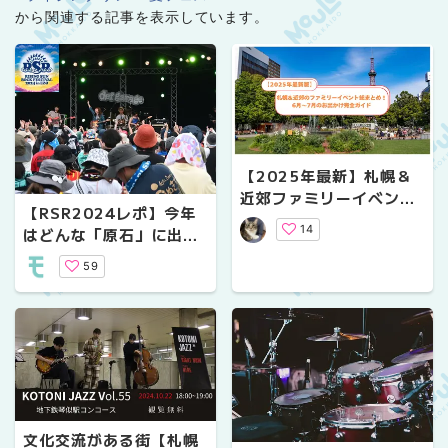
から関連する記事を表示しています。
【2025年最新】札幌＆
近郊ファミリーイベント
【RSR2024レポ】今年
総まとめ！6月〜7月のお
14
はどんな「原石」に出会
出かけ完全ガイド
えたのか？新人バンドの
59
登竜門「Rising Star」
を楽しんできた！
文化交流がある街【札幌