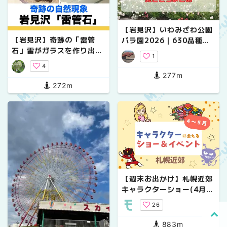
【岩見沢】いわみざわ公園
【岩見沢】奇跡の「雷管
バラ園2026｜630品種・
石」雷がガラスを作り出
入園無料のローズフェス
1
す⁈
タ・ペット同伴OKの見ど
4
ころまとめ
277m
272m
【週末お出かけ】札幌近郊
キャラクターショー(4月～
5月)
26
883m