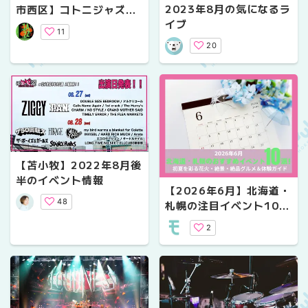
2023年8月の気になるラ
市西区】コトニジャズを
イブ
はじめ市民が参加できる
11
文化芸術イベントをご紹
20
介
【苫小牧】2022年8月後
半のイベント情報
【2026年6月】北海道・
48
札幌の注目イベント10
選！｜初夏を彩る花火・
2
絶景・絶品グルメ＆体験
ガイド