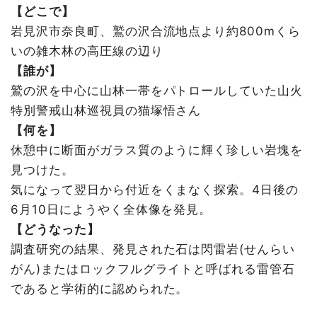
【どこで】
岩見沢市奈良町、鷲の沢合流地点より約800mくら
いの雑木林の高圧線の辺り
【誰が】
鷲の沢を中心に山林一帯をパトロールしていた山火
特別警戒山林巡視員の猫塚悟さん
【何を】
休憩中に断面がガラス質のように輝く珍しい岩塊を
見つけた。
気になって翌日から付近をくまなく探索。4日後の
6月10日にようやく全体像を発見。
【どうなった】
調査研究の結果、発見された石は閃雷岩(せんらい
がん)またはロックフルグライトと呼ばれる雷管石
であると学術的に認められた。