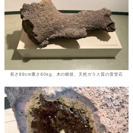
長さ89cm重さ60kg、木の根状、天然ガラス質の雷管石