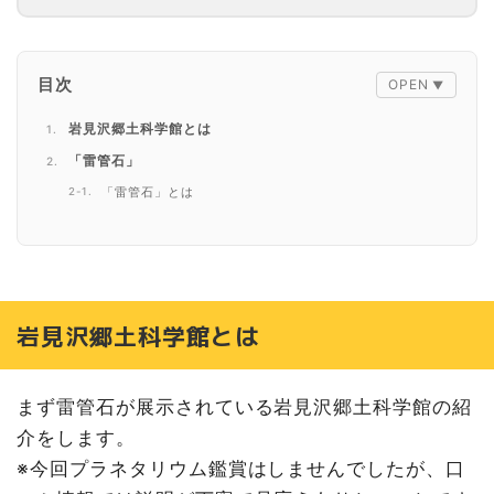
目次
岩見沢郷土科学館とは
「雷管石」
「雷管石」とは
奇跡が起こっていた！
日本で唯一⁈ 岩見沢で雷管石を発見
落雷以外の要因も重なって奇跡が起きた！
最後に
岩見沢郷土科学館とは
まず雷管石が展示されている岩見沢郷土科学館の紹
介をします。
※今回プラネタリウム鑑賞はしませんでしたが、口