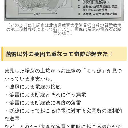
【どのように】調査は北海道教育大学岩見沢分校地質学教室
の池上茂雄教授によって行われた。画像は展示の雷管石の断
面の様子。
落雷以外の要因も重なって奇跡が起きた！
発見した場所の土壌から高圧線の「より線」が見つ
かっている事実から、
・強風による電線の接触
・落雷による断線とそれに伴う漏電
・落雷による断線後に再度の落雷
・断線によって起こる停電に対する変電所の強制的
な送電
など、どれかが大きな落雷と同時に起こる偶然がお