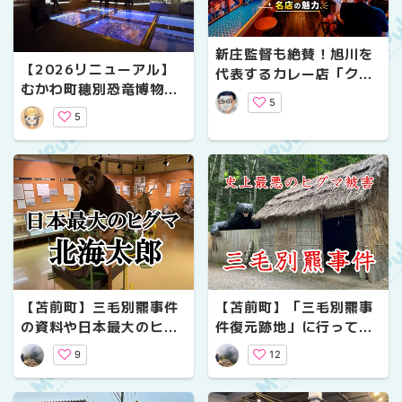
新庄監督も絶賛！旭川を
【2026リニューアル】
代表するカレー店「クレ
むかわ町穂別恐竜博物館
イジースパイス」ファイ
5
は大人も楽しめる？カム
ターズ愛あふれる名店の
5
イサウルスなど見どころ
魅力
5選
【苫前町】三毛別羆事件
【苫前町】「三毛別羆事
の資料や日本最大のヒグ
件復元跡地」に行ってき
マのはく製を展示「苫前
た！｜日本獣害史上最悪
9
12
町郷土資料館」
の現場をめぐる・アクセ
スと注意点まとめ