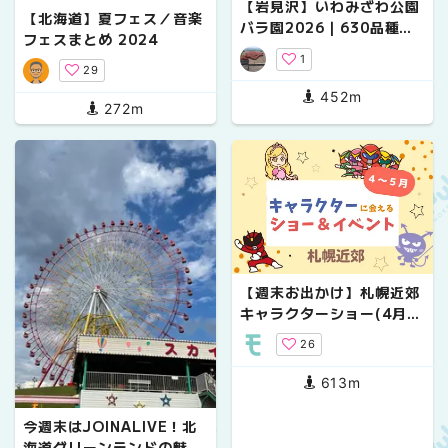
【岩見沢】いわみざわ公園
【北海道】夏フェス／音楽
バラ園2026｜630品種・
フェスまとめ 2024
入園無料のローズフェス
1
タ・ペット同伴OKの見ど
29
ころまとめ
452m
272m
【週末お出かけ】札幌近郊
キャラクターショー(4月～
5月)
26
613m
今週末はJOINALIVE！北
海道グリーンランドの魅力