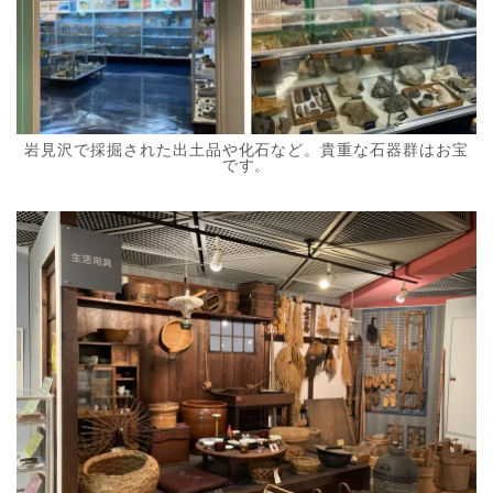
岩見沢で採掘された出土品や化石など。貴重な石器群はお宝
です。