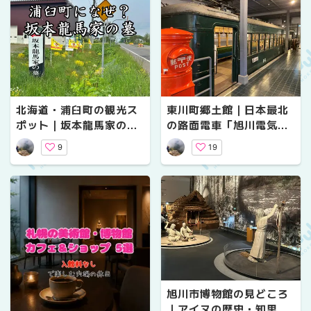
北海道・浦臼町の観光ス
東川町郷土館｜日本最北
ポット｜坂本龍馬家の
の路面電車「旭川電気軌
墓・郷土資料館・日帰り
道」を展示・入館無料で
9
19
温泉もある「道の駅つる
実際の電車に乗り込め
ぬま」をめぐる
る！
旭川市博物館の見どころ
｜アイヌの歴史・知里幸