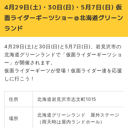
5月3日(水)・4日(木) ひろがるスカイ！プリキュア ショー
4月29日(土)・30日(日)・5月7日(日) 仮
＠北海道グリーンランド
5月3日(水) それいけ！アンパンマン ショー＠北海道マイ
面ライダーギーツショー＠北海道グリーン
ホームセンター森林公園駅前会場
ランド
5月3日(水) 仮面ライダーギーツショー＠STVハウジング
プラザ平岡会場
5月4日(木) 仮面ライダーリバイスのリバイがやってく
4月29日(土)と30日(日)と5月7日(日)、岩見沢市の
る！＠イオンモール札幌発寒
北海道グリーンランドで「仮面ライダーギーツショ
5月4日(木) 王様戦隊キングオージャー ショー＠STVハウ
ジングプラザ北24条会場
ー」が開催されます。
5月5日(金)・6日(土) 王様戦隊キングオージャー ショー＠
仮面ライダーギーツが登場！仮面ライダー達を応援
北海道グリーンランド
しに行こう！
5月5日(金) しんちゃんがやってくる！＠イオンモール札
幌発寒
5月5日(金) ひろがるスカイ！プリキュア ショー＠北海道
住所
北海道岩見沢市志文町1015
マイホームセンター札幌会場
5月5日(金) それいけ！アンパンマン ショー＠STVハウジ
北海道グリーンランド 屋外ステージ
ングプラザギャラリー北円山会場
場所
（雨天時は屋内ランドホール）
5月6日(土) ひろがるスカイ！プリキュア ショー＠STVハ
ウジングプラザ宮の沢会場