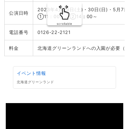
5月6日(土) ウルトラマンデッカー撮影会＠インターヴィ
2023年4月29日(土)・30日(日)・5月7日
公演日時
レッジ大曲
①11：00～ ②14：00～
5月7日(日) 王様戦隊キングオージャー ショー＠北海道マ
scrollable
イホームセンター北会場
電話番号
0126-22-2121
5月7日(日) ウルトラセブンクイズ大会＠インターヴィレッ
ジ大曲
料金
北海道グリーンランドへの入園が必要（
5月7日(日) ひろがるスカイ！プリキュアショー＠札幌競馬
場
5月14日(日) ウルトラマンデッカー ショー＠北海道グリー
ンランド
イベント情報
5月20日(土)・21日(日) ひろがるスカイ！プリキュア ハ
イタッチ会＠アクセスサッポロ
北海道グリーンランド
5月21日(日) それいけ！アンパンマン ショー＠北海道グリ
ーンランド
5月27日(土) 仮面ライダーギーツショー＠アリオ札幌
5月28日(日) それいけ！アンパンマン ショー＠アリオ札
幌