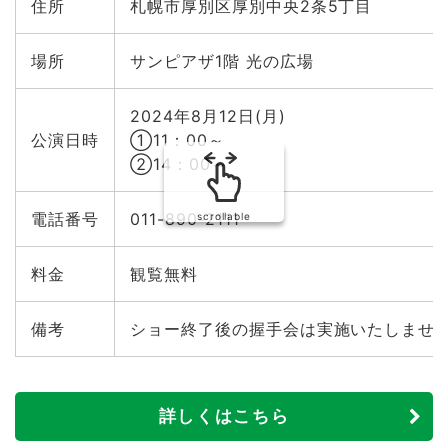
住所
札幌市厚別区厚別中央2条5丁目
場所
サンピアザ1階 光の広場
2024年8月12日(月)
公演日時
①11：00～
②14：00～
電話番号
011-890-2111
scrollable
料金
観覧無料
備考
ショー終了後の握手会は実施いたしませ
詳しくはこちら