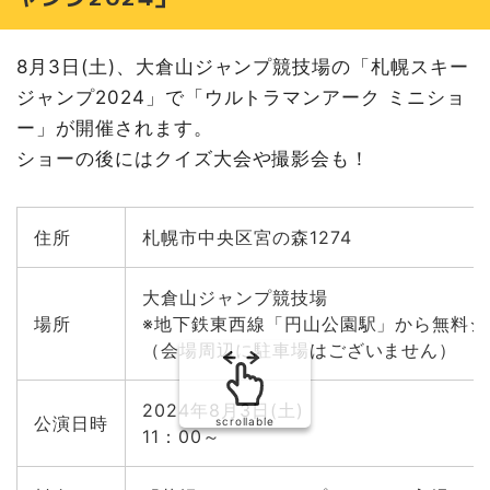
フォー ミュンヘン大橋店
8月11日(日) シナぷしゅ ショー＠北海道グリーンランド
8月3日(土)、大倉山ジャンプ競技場の「札幌スキー
8月12日(月) それいけ！アンパンマン ショー＠サンピアザ
ジャンプ2024」で「ウルトラマンアーク ミニショ
8月12日(月) ノンタンが札幌にやってくる！＠コーチャン
ー」が開催されます。
フォー美しが丘店
ショーの後にはクイズ大会や撮影会も！
8月12日(月)・13日(火)・14日(水) 爆上戦隊ブンブンジャ
ーショー＠北海道グリーンランド
8月13日(火)・14日(水)・15日(木) わんだふるぷりきゅ
住所
札幌市中央区宮の森1274
あ！ショー＠北海道グリーンランド
8月14日(水) 仮面ライダーガッチャードショー＠三笠市中
央公園「三笠北海盆おどり」
大倉山ジャンプ競技場
8月15日(木) 仮面ライダーガッチャードショー＠北海道グ
場所
※地下鉄東西線「円山公園駅」から無料
リーンランド
（会場周辺に駐車場はございません）
8月16日(金) はなかっぱ キャラクターショー＠北海道グリ
ーンランド
2024年8月3日(土)
公演日時
8月16日(金) おしりたんていがププッとやってくる！＠コ
scrollable
11：00～
ーチャンフォー美しが丘店
8月17日(土) おしりたんていがププッとやってくる！＠コ