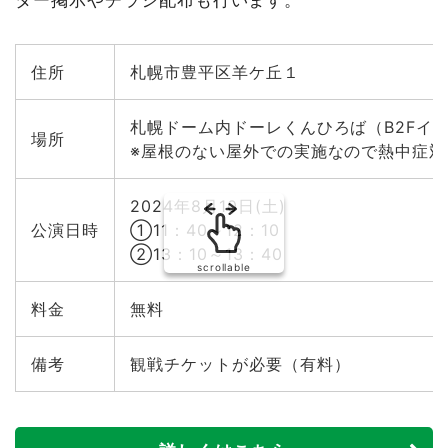
住所
札幌市豊平区羊ケ丘１
札幌ドーム内ドーレくんひろば（B2Fイ
場所
※屋根のない屋外での実施なので熱中症
2024年8月10日(土)
公演日時
①11：40～12：10
②13：10～13：40
scrollable
料金
無料
備考
観戦チケットが必要（有料）