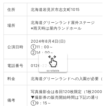
チャード「スーパーヒーローがやってくる！」@札幌文化
芸術劇場hitaru「HTB秋の大感謝祭」
住所
北海道岩見沢市志文町1015
9月21日(土) 歴代プリキュア登場「プリキュアオールスタ
ーズがやってくる！」@札幌文化芸術劇場hitaru「HTB秋
の大感謝祭」
北海道グリーンランド屋外ステージ
場所
※雨天時は屋内ランドホール
9月21日(土) しまじろうのわくわくステージショー＠STV
ハウジングプラザ宮の沢会場
9月22日(日) しまじろうのわくわくステージショー＠STV
2024年8月4日(日)
ハウジングプラザ平岡会場
公演日時
①11：00～
9月22日(日) わんだふるぷりきゅあ！ショー＠北海道マイ
②14：00～
ホームセンター北会場
9月22日(日) ウルトラヒーローズ スペシャルショー＠北
電話番号
0126-22-2121
海道グリーンランド
scrollable
9月23日(月) 爆上戦隊ブンブンジャースペシャルショー＠
北海道グリーンランド
料金
北海道グリーンランドへの入園が必要（
9月29日(日) わんだふるぷりきゅあ！ショー＆吉武千颯LI
VE＠北海道グリーンランド
写真撮影会は各回120枚限定（1枚2000
▼撮影券の販売開始時間は下記の通り
備考
①9：15～