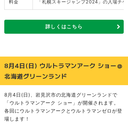
ーチャンフォー ミュンヘン大橋店
料金
「札幌スキージャンプ2024」の入場チ
8月17日(土) ウルトラマンアーク ショー@JRA札幌競馬場
8月18日(日) おしりたんていがププッとやってくる！＠コ
ーチャンフォー新川通り店
詳しくはこちら
8月24日(土) クレヨンしんちゃんがやってくるゾ！＠さっ
ぽろテレビ塔
8月25日(日) 仮面ライダーガッチャードショー＠北海道グ
リーンランド
9月1日(日) 爆上戦隊ブンブンジャースペシャルショー＠北
海道グリーンランド
8月4日(日) ウルトラマンアーク ショー＠
9月8日(日) わんだふるぷりきゅあ！ショー＠北海道グリ
北海道グリーンランド
ーンランド
9月14日(土) ウルトラマンアークショー＠北海道マイホー
ムセンター森林公園会場
8月4日(日)、岩見沢市の北海道グリーンランドで
9月14日(土) ドラえもんショー「ぜんぶおまかせ？ミチビ
「ウルトラマンアーク ショー」が開催されます。
キエンゼル」＠北海道グリーンランド
各回にウルトラマンアークとウルトラマンゼロが登
9月15日(日) 仮面ライダー大集合‼＠北海道グリーンラン
ド
場します！
9月21日(土) 爆上戦隊ブンブンジャー&仮面ライダーガッ