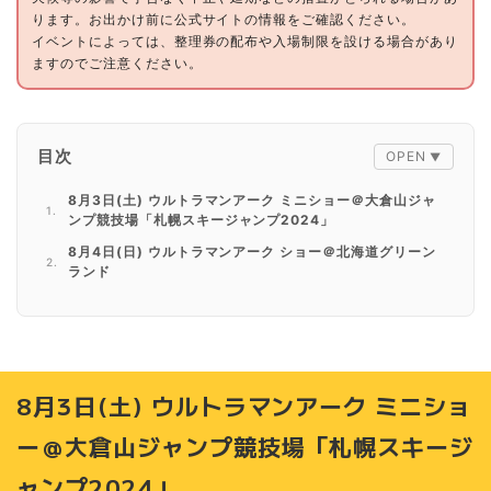
ります。お出かけ前に公式サイトの情報をご確認ください。
イベントによっては、整理券の配布や入場制限を設ける場合があり
ますのでご注意ください。
目次
8月3日(土) ウルトラマンアーク ミニショー＠大倉山ジャ
ンプ競技場「札幌スキージャンプ2024」
8月4日(日) ウルトラマンアーク ショー＠北海道グリーン
ランド
8月10日(土) 仮面ライダーガッチャード ハイタッチ会＠札
幌ドーム
8月10日(土) 爆上戦隊ブンブンジャー ショー＠札幌競馬場
8月10日(土) それいけ！アンパンマン ショー＠北海道グリ
8月3日(土) ウルトラマンアーク ミニショ
ーンランド
8月10日(土) ノンタンが札幌にやってくる！＠コーチャン
ー＠大倉山ジャンプ競技場「札幌スキージ
フォー新川通り店
ャンプ2024」
8月11日(日) ノンタンが札幌にやってくる！＠コーチャン