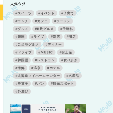
人気タグ
#スイーツ
#イベント
#子育て
#ランチ
#カフェ
#ラーメン
#グルメ
#B級グルメ
#子連れ
#韓国
#ライブ
#新店
#開店
#ご当地グルメ
#ディナー
#ドライブ
#MUSIC
#お土産
#韓国語
#レストラン
#食べ歩き
#海鮮
#温泉
#ホテル
#北海道マイホームセンター
#名産品
#洋菓子
#パン
#観光スポット
#外遊び