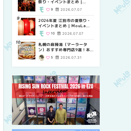
祭り・イベントまとめ |
り・イベントまとめ |
祭り・イベントまとめ |
MouLa HOKKAIDO
MouLa HOKKAIDO
MouLa HOKKAIDO
9
2026.07.07
8
9
2026.07.07
2026.07.07
2026年夏 江別市の夏祭り・
2026年夏 札幌市中央区の夏
【新千歳空港】新カードラウ
イベントまとめ | MouLa
祭り・イベントまとめ |
ンジが開業。「SUPER
HOKKAIDO
MouLa HOKKAIDO
LOUNGE ANNEX（スーパー
10
2026.07.07
9
18
2026.07.07
2025.08.13
ラウンジアネックス）」をご
紹介！！ | MouLa
札幌の麻辣湯（マーラータ
2026年夏 恵庭市・千歳市の
2026年夏 札幌市南区の夏祭
HOKKAIDO
ン）おすすめ専門店9選！本
夏祭り・イベントまとめ |
り・イベントまとめ |
場の量り売りから最新店まで
MouLa HOKKAIDO
MouLa HOKKAIDO
5
2026.07.31
9
8
2026.07.07
2026.07.07
徹底比較 | MouLa
HOKKAIDO