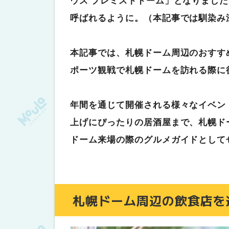
ウス プレミストドーム」となりました
cafe NOEL（カフェ・ノエル）
呼ばれるように。（本記事では馴染み
風和カフェ｜札幌ドームから車で8
その他（ラーメン・そば・カレーなど
本記事では、札幌ドーム周辺のおすす
手打ちそば きっ川｜札幌ドームか
ポーツ観戦で札幌ドームを訪れる際に
らーめん心繋（しんわ）｜札幌ドー
Dutch-Oven（ダッチオーブン
年間を通じて開催される様々なイベン
Sims Lane Burger Stand
上げにぴったりの居酒屋まで、札幌ド
札幌ドーム周辺のとっておきグルメガイ
ドーム来場の際のグルメガイドとして
2025-26年札幌ドームでの主なイベ
ライブ / イベント
スポーツ
札幌ドーム周辺の飲食店を
さいごに