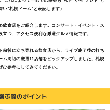
。これによって一部での略称も“札ド”から“プレド”と
｜札幌ドームから車で5分
深い“札幌ドーム”と表記します）
分
）
め飲食店をご紹介します。コンサート・イベント・ス
ら車で7分
役立つ、アクセス便利な厳選グルメ情報です。
ムから車で10分
）｜札幌ドームから徒歩13分
ト前後に立ち寄れる飲食店から、ライブ終了後の打ち
｜札幌ドームから車で10分
ーム周辺の厳選11店舗をピックアップしました。札幌
ド12選MAP（Googleマイマップで公開中）
ぜひ参考にしてみてください。
ント（2025年9月現在）
選ぶ際のポイント