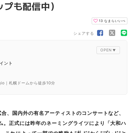
マップも配信中）
13
なまらいいべ
シェアする
イント
io｜札幌ドームから徒歩10分
10分
車で6分
札幌ドームから車で7分
試合、国内外の有名アーティストのコンサートなど、
ム。正式には昨年のネーミングライツにより「大和ハ
U KUSHU（クシュクシュ）｜札幌ドームから徒歩15分