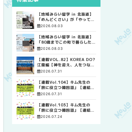
【地域みらい留学 in 北海道】
「めんどくさい」が「やってみ
よう」に変わった。 十勝の風
2026.08.03
に吹かれて走る、僕の泥臭くて
自由な高校生活
【地域みらい留学 in 北海道】
「80歳までこの町で暮らした
い」 標津高校で踏み出した、
2026.08.03
私らしい生き方
【連載VOL.82】KOREA DO?
江陵編【神を迎え、人をつなぐ
時間 ― 江陵端午祭 】
2026.07.31
【連載Vol.104】キム先生の
「旅に役立つ韓国語」【連結語
尾について その4】
2026.07.31
【連載Vol.103】キム先生の
「旅に役立つ韓国語」【連結語
尾について その3】
2026.07.24