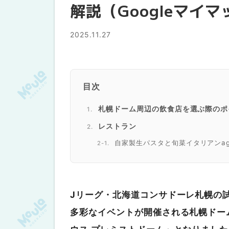
解説（Googleマイ
2025.11.27
目次
札幌ドーム周辺の飲食店を選ぶ際のポ
レストラン
自家製生パスタと旬菜イタリアンag
とわいらいと｜札幌ドームから車で
中華料理 パンダ｜札幌ドームから
ツキサップ じんぎすかんクラブ｜
Jリーグ・北海道コンサドーレ札幌の
カフェ
多彩なイベントが開催される札幌ドー
Stationery＆Cafe KUSH