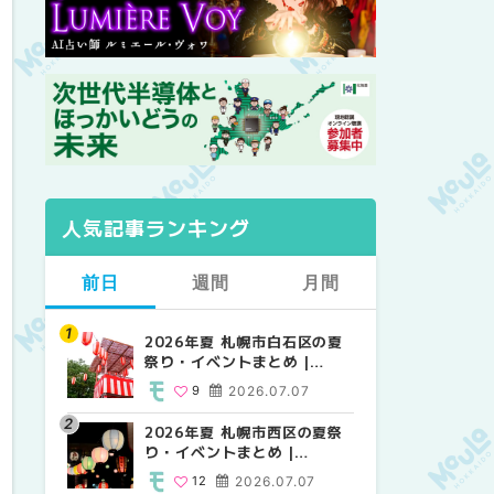
人気記事ランキング
前日
週間
月間
2026年夏 札幌市白石区の夏
2026年夏 札幌市西区の夏祭
【2026年最新】札幌のおすす
祭り・イベントまとめ |
り・イベントまとめ |
めビアガーデン｜オープン日
MouLa HOKKAIDO
MouLa HOKKAIDO
順に徹底紹介！大通公園から
9
2026.07.07
12
24
2026.07.07
2026.06.19
穴場テラスまで | MouLa
HOKKAIDO
2026年夏 札幌市西区の夏祭
【2026年最新】札幌のおすす
2026年夏 札幌市北区の夏祭
り・イベントまとめ |
めビアガーデン｜オープン日
り・イベントまとめ |
MouLa HOKKAIDO
順に徹底紹介！大通公園から
MouLa HOKKAIDO
12
2026.07.07
24
9
2026.07.07
2026.06.19
穴場テラスまで | MouLa