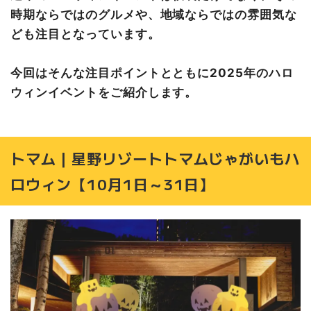
かぼちゃのランタンづくり【10月25日(土)】
時期ならではのグルメや、地域ならではの雰囲気な
仮装で入館無料【10月25日(土)、26日(日)】
ども注目となっています。
ホラーイベント
札幌｜KINGDOM HALLOWEEN2025
今回はそんな注目ポイントとともに2025年のハロ
ハロウィンルーム【10月1日（水）～10月31日（金）】
ウィンイベントをご紹介します。
土日祝ハロウィンランチビュッフェ【9月27日(土)〜10月
26日(日)】
その他ハロウィン情報
トマム｜星野リゾートトマムじゃがいもハ
札幌| ハロウィンキッズイベント【10月4日(土)〜10月26
日(日)】
ロウィン【10月1日～31日】
札幌｜リトルプラネット ハロウィン2025 【9月12日
(金)〜10月31日(金)】
札幌｜NORBESA HAPPY AUTUM 2025 【9月15日
(月)〜11月30日(日)】
札幌｜追憶のハロウィンからの脱出 【10月24日(金)〜1
1月16日(日)】
陸別｜ハロウィーンナイト観望会【10月25日(土)～10月3
1日(金)】