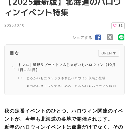
【2025最新版】北海道のハロウ
ィンイベント特集
2025.10.10
33
シェアする
目次
トマム｜星野リゾートトマムじゃがいもハロウィン【10月
1日～31日】
じゃがいもにジャックされたハロウイン仮装が登場
６つのレストランで楽しめる、じゃがいもハロウィン特別
メニュー
じゃがいもになりきれる！帽子やマントなどの仮装アイテ
ムがPower Up
秋の定番イベントのひとつ、ハロウィン関連のイベ
札幌｜白い恋人パークにゃハロウィン
ントが、今年も北海道の各地で開催されます。
チョコレートパイサンドコース【9月1日（(月)）～10月3
1日（金）】※期間限定トッピング
近年のハロウィンイベントは仮装だけでなく、その