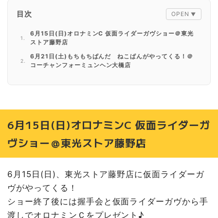
目次
6月15日(日)オロナミンC 仮面ライダーガヴショー＠東光
ストア藤野店
6月21日(土)もちもちぱんだ ねこぱんがやってくる！＠
コーチャンフォーミュンヘン大橋店
6月21日(土)・22日(日)もちもちぱんだ でかぱんがやっ
てくる！＠コーチャンフォー新川通り店
6月22日(日)もちもちぱんだ ねこぱんがやってくる！＠
コーチャンフォー美しが丘店
6月15日(日)オロナミンC 仮面ライダーガ
6月22日(日)ナンバーワン戦隊ゴジュウジャースペシャル
ショー＠北海道グリーンランド
ヴショー＠東光ストア藤野店
6月28日(土)マリオ＆ルイージ＆ドンキーコングがやって
くる！～撮影会～＠アリオ札幌
6月28日(土)ナンバーワン戦隊ゴジュウジャーショー＠札
6月15日(日)、東光ストア藤野店に仮面ライダーガ
幌国際大学 第54回清麗祭
ヴがやってくる！
6月29日(日)それいけ！アンパンマンショー＠JRA札幌競
ショー終了後には握手会と仮面ライダーガヴから手
馬場
渡しでオロナミンＣをプレゼント♪
7月1日(火)～31日(木)カカオクマがやってくる！＠ロイズ