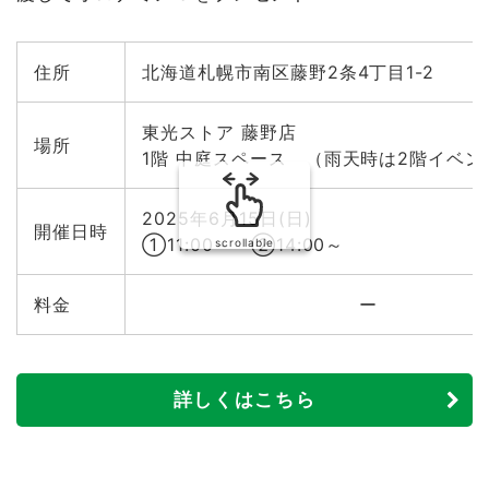
カカオ＆チョコレートタウン
7月5日(土)・6日(日)シナぷしゅショー＠三井アウトレッ
トパーク札幌北広島
住所
北海道札幌市南区藤野2条4丁目1-2
7月6日(日)ウルトラマンオメガショー＠インターヴィレッ
ジ大曲
東光ストア 藤野店
場所
7月12日(土)～14日(月)フィナーレグリーティング＠ドラ
1階 中庭スペース （雨天時は2階イベ
えもん わくわくスカイパーク
7月20日(日)ターフィー＆ハローキティがやってくる＠コ
2025年6月15日(日)
コノススキノ
開催日時
①11:00～ ②14:00～
scrollable
7月21日(月・祝)ターフィー＆ハローキティがやってくる
＠新さっぽろサンピアザ
料金
ー
7月26日(土)北海道日本ハムファイターズ B・Bがやって
くる！＠さっぽろ羊ヶ丘展望台
7月26日(土)キミとアイドルプリキュア♪ショー＠JRA札
幌競馬場
詳しくはこちら
7月27日(日)ジンギスカンのジンくんが遊びに来る＠さっ
ぽろ羊ヶ丘展望台