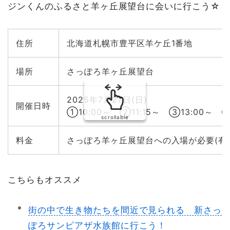
ジンくんのふるさと羊ヶ丘展望台に会いに行こう☆
住所
北海道札幌市豊平区羊ケ丘1番地
場所
さっぽろ羊ヶ丘展望台
2025年7月27日(日)
開催日時
①10:00～ ②11:15～ ③13:00～ ④
scrollable
料金
さっぽろ羊ヶ丘展望台への入場が必要(有
こちらもオススメ
街の中で生き物たちを間近で見られる 新さっ
ぽろサンピアザ水族館に行こう！