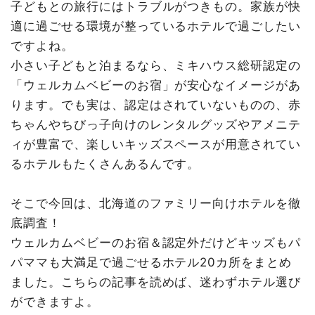
子どもとの旅行にはトラブルがつきもの。家族が快
留寿都村｜ルスツリゾートホテル＆コンベンション
適に過ごせる環境が整っているホテルで過ごしたい
旭川市｜OMO7 旭川
ですよね。
東神楽町｜森のゆ ホテル花神楽
小さい子どもと泊まるなら、ミキハウス総研認定の
富良野市｜ホテルナトゥールヴァルト富良野
「ウェルカムベビーのお宿」が安心なイメージがあ
芦別市｜芦別温泉スターライトホテル&おふろcafé星遊館
ります。でも実は、認定はされていないものの、赤
登別市（登別温泉）｜第一滝本館
ちゃんやちびっ子向けのレンタルグッズやアメニテ
登別市（登別温泉）｜登別万世閣
ィが豊富で、楽しいキッズスペースが用意されてい
伊達市（北湯沢温泉）｜きたゆざわ 森のソラニワ
るホテルもたくさんあるんです。
洞爺湖町（洞爺湖温泉）｜洞爺サンパレスリゾート＆スパ
新冠町｜新冠温泉 ホテルヒルズ
そこで今回は、北海道のファミリー向けホテルを徹
函館市（中心部）｜函館国際ホテル
底調査！
函館市（湯の川温泉）｜イマジン ホテル＆リゾート函館
ウェルカムベビーのお宿＆認定外だけどキッズもパ
森町｜リブマックスリゾート函館グリーンピア大沼
パママも大満足で過ごせるホテル20カ所をまとめ
音更町（十勝川温泉）｜十勝川温泉第一ホテル 豊洲亭 豆
ました。こちらの記事を読めば、迷わずホテル選び
陽亭
ができますよ。
斜里町（ウトロ温泉）｜KIKI知床ナチュラルリゾート