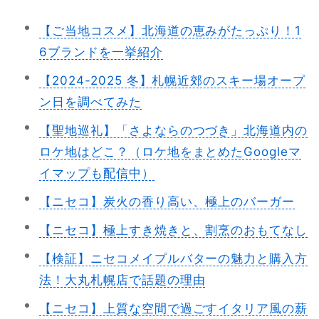
【ご当地コスメ】北海道の恵みがたっぷり！1
6ブランドを一挙紹介
【2024-2025 冬】札幌近郊のスキー場オープ
ン日を調べてみた
【聖地巡礼】「さよならのつづき」北海道内の
ロケ地はどこ？（ロケ地をまとめたGoogleマ
イマップも配信中）
【ニセコ】炭火の香り高い、極上のバーガー
【ニセコ】極上すき焼きと、割烹のおもてなし
【検証】ニセコメイプルバターの魅力と購入方
法！大丸札幌店で話題の理由
【ニセコ】上質な空間で過ごすイタリア風の薪