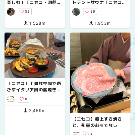
楽しむ！【ニセコ・洞爺湖
トテントサウナ【ニセコ】
周辺ドライブ】後編
KASHINOYA
52
36
1,528m
1,953m
【ニセコ】上質な空間で過
ごすイタリア風の薪焼きダ
イニング
8
2,459m
【ニセコ】極上すき焼き
と、割烹のおもてなし
7