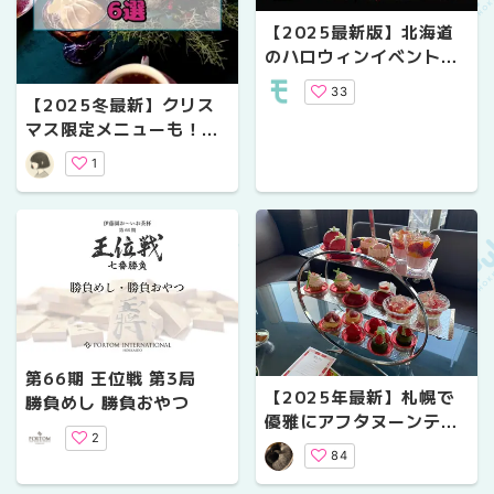
【2025最新版】北海道
のハロウィンイベント特
集
33
【2025冬最新】クリス
マス限定メニューも！札
幌市内・憧れホテルのア
1
フタヌーンティー6選
第66期 王位戦 第3局
【2025年最新】札幌で
勝負めし 勝負おやつ
優雅にアフタヌーンティ
2
ーを楽しむ♩人気おすす
84
め16選【カフェ&ホテ
ル】