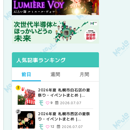
人気記事ランキング
前日
週間
月間
2026年夏 札幌市白石区の夏
2026年夏 札幌市西区の夏祭
【2026年最新】札幌のおすす
祭り・イベントまとめ |
り・イベントまとめ |
めビアガーデン｜オープン日
MouLa HOKKAIDO
MouLa HOKKAIDO
順に徹底紹介！大通公園から
9
2026.07.07
12
24
2026.07.07
2026.06.19
穴場テラスまで | MouLa
HOKKAIDO
2026年夏 札幌市西区の夏祭
【2026年最新】札幌のおすす
2026年夏 札幌市北区の夏祭
り・イベントまとめ |
めビアガーデン｜オープン日
り・イベントまとめ |
MouLa HOKKAIDO
順に徹底紹介！大通公園から
MouLa HOKKAIDO
12
2026.07.07
24
9
2026.07.07
2026.06.19
穴場テラスまで | MouLa