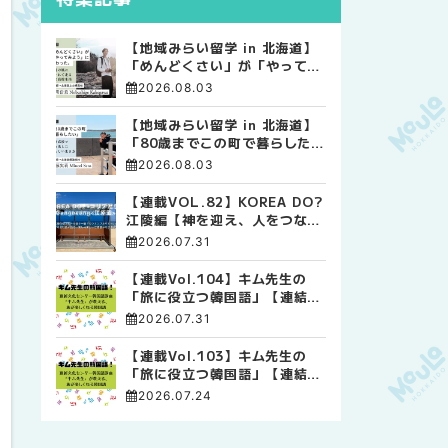
【地域みらい留学 in 北海道】
「めんどくさい」が「やってみ
よう」に変わった。 十勝の風
2026.08.03
に吹かれて走る、僕の泥臭くて
自由な高校生活
【地域みらい留学 in 北海道】
「80歳までこの町で暮らした
い」 標津高校で踏み出した、
2026.08.03
私らしい生き方
【連載VOL.82】KOREA DO?
江陵編【神を迎え、人をつなぐ
時間 ― 江陵端午祭 】
2026.07.31
【連載Vol.104】キム先生の
「旅に役立つ韓国語」【連結語
尾について その4】
2026.07.31
【連載Vol.103】キム先生の
「旅に役立つ韓国語」【連結語
尾について その3】
2026.07.24