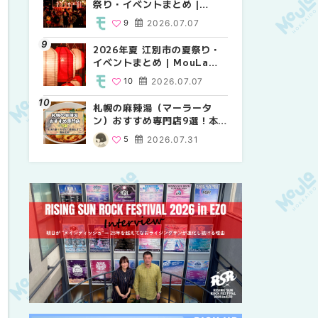
祭り・イベントまとめ |
り・イベントまとめ |
祭り・イベントまとめ |
MouLa HOKKAIDO
MouLa HOKKAIDO
MouLa HOKKAIDO
9
2026.07.07
8
9
2026.07.07
2026.07.07
2026年夏 江別市の夏祭り・
2026年夏 札幌市中央区の夏
【新千歳空港】新カードラウ
イベントまとめ | MouLa
祭り・イベントまとめ |
ンジが開業。「SUPER
HOKKAIDO
MouLa HOKKAIDO
LOUNGE ANNEX（スーパー
10
2026.07.07
9
18
2026.07.07
2025.08.13
ラウンジアネックス）」をご
紹介！！ | MouLa
札幌の麻辣湯（マーラータ
2026年夏 恵庭市・千歳市の
2026年夏 札幌市南区の夏祭
HOKKAIDO
ン）おすすめ専門店9選！本
夏祭り・イベントまとめ |
り・イベントまとめ |
場の量り売りから最新店まで
MouLa HOKKAIDO
MouLa HOKKAIDO
5
2026.07.31
9
8
2026.07.07
2026.07.07
徹底比較 | MouLa
HOKKAIDO