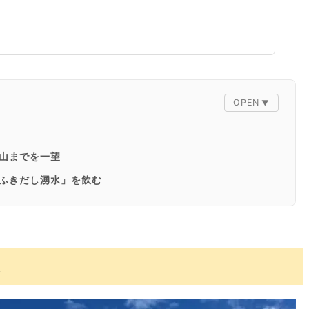
山までを一望
ふきだし湧水」を飲む
しむ
喫