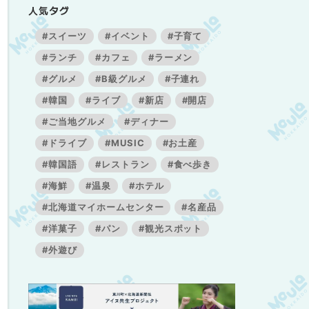
人気タグ
#スイーツ
#イベント
#子育て
#ランチ
#カフェ
#ラーメン
#グルメ
#B級グルメ
#子連れ
#韓国
#ライブ
#新店
#開店
#ご当地グルメ
#ディナー
#ドライブ
#MUSIC
#お土産
#韓国語
#レストラン
#食べ歩き
#海鮮
#温泉
#ホテル
#北海道マイホームセンター
#名産品
#洋菓子
#パン
#観光スポット
#外遊び