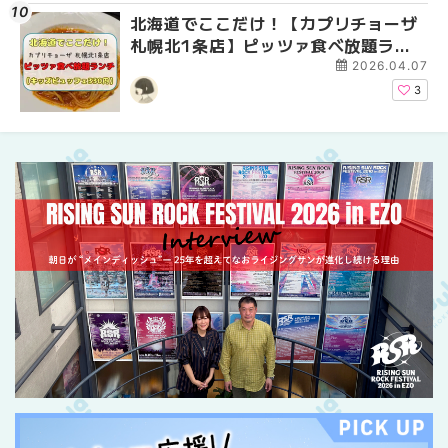
北海道でここだけ！【カプリチョーザ
札幌の麻辣湯（マーラ
2026年夏 恵庭市・千
札幌北1条店】ピッツァ食べ放題ラン
め専門店9選！本場の量
イベントまとめ | MouL
チがコスパ最強だった！【キッズビュ
新店まで徹底比較 | Mo
2026.04.07
ッフェ330円】 | MouLa HOKKAIDO
HOKKAIDO
3