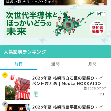
人気記事ランキング
前日
週間
月間
2026年夏 札幌市白石区の夏祭り・イ
【2026年最新】札幌
【2026年最新】札幌
ベントまとめ | MouLa HOKKAIDO
ガーデン｜オープン日
ガーデン｜オープン日
大通公園から穴場テラスまで
大通公園から穴場テラスまで
2026.07.07
HOKKAIDO
HOKKAIDO
9
2026年夏 札幌市豊平区の夏祭り・イ
2026年夏 札幌市白石
2026年夏 札幌市北区