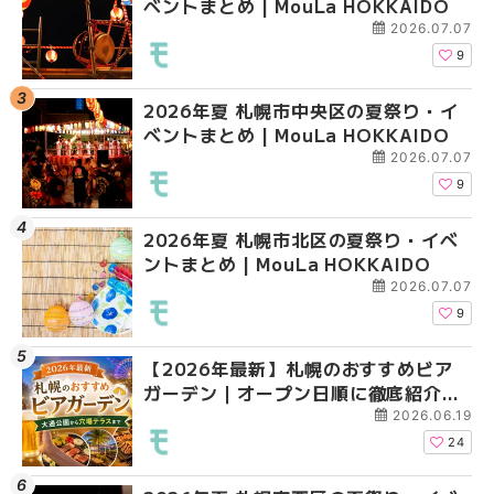
ベントまとめ | MouLa HOKKAIDO
ベントまとめ | MouLa 
ントまとめ | MouLa H
2026.07.07
9
2026年夏 札幌市中央区の夏祭り・イ
2026年夏 札幌市豊平
2026年夏 札幌市白石
ベントまとめ | MouLa HOKKAIDO
ベントまとめ | MouLa 
ベントまとめ | MouLa 
2026.07.07
9
2026年夏 札幌市北区の夏祭り・イベ
2026年夏 札幌市西区
2026年夏 札幌市西区
ントまとめ | MouLa HOKKAIDO
ントまとめ | MouLa H
ントまとめ | MouLa H
2026.07.07
9
【2026年最新】札幌のおすすめビア
2026年夏 札幌市清田
2026年夏 札幌市清田
ガーデン｜オープン日順に徹底紹介！
ベントまとめ | MouLa 
ベントまとめ | MouLa 
大通公園から穴場テラスまで | MouLa
2026.06.19
HOKKAIDO
24