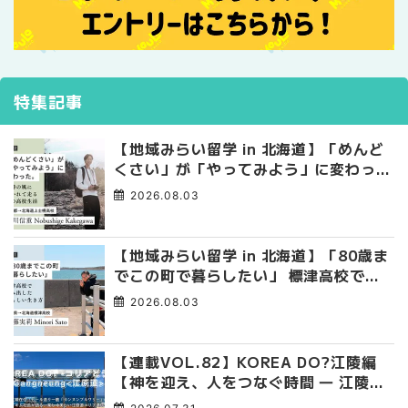
特集記事
【地域みらい留学 in 北海道】「めんど
くさい」が「やってみよう」に変わっ
た。 十勝の風に吹かれて走る、僕の泥
2026.08.03
臭くて自由な高校生活
【地域みらい留学 in 北海道】「80歳ま
でこの町で暮らしたい」 標津高校で踏
み出した、私らしい生き方
2026.08.03
【連載VOL.82】KOREA DO?江陵編
【神を迎え、人をつなぐ時間 ― 江陵端
午祭 】