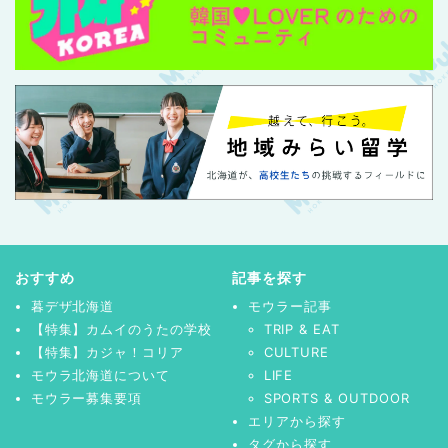
おすすめ
記事を探す
暮デザ北海道
モウラー記事
【特集】カムイのうたの学校
TRIP & EAT
【特集】カジャ！コリア
CULTURE
モウラ北海道について
LIFE
モウラー募集要項
SPORTS & OUTDOOR
エリアから探す
タグから探す