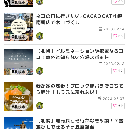
80
札幌市
ネコの日に行きたい♪CACAOCAT札幌
南郷店でネコづくし
2023.02.14
68
札幌市
【札幌】イルミネーションや夜景ならコ
コ！意外と知らない穴場スポット
2023.02.13
62
札幌市
我が家の定番！ブロック豚バラでごちそ
う豚汁【もう元に戻れない】
2023.02.07
69
札幌市
【札幌】地元民こそ行かなきゃ損！？雪
遊びもできる羊ヶ丘展望台