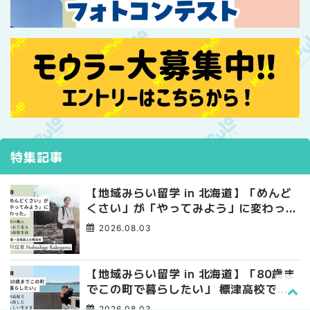
特集記事
【地域みらい留学 in 北海道】「めんど
くさい」が「やってみよう」に変わっ
た。 十勝の風に吹かれて走る、僕の泥
2026.08.03
臭くて自由な高校生活
【地域みらい留学 in 北海道】「80歳ま
でこの町で暮らしたい」 標津高校で踏
み出した、私らしい生き方
2026.08.03