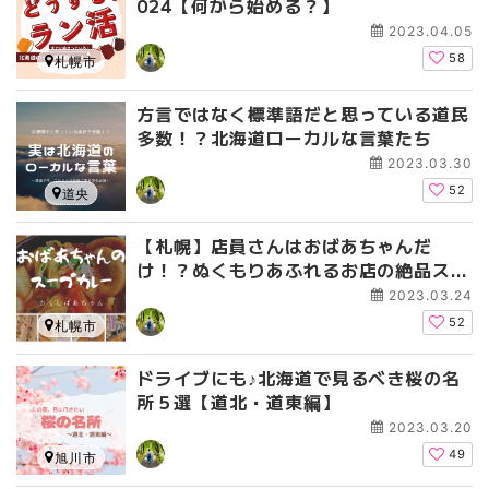
024【何から始める？】
2023.04.05
58
札幌市
方言ではなく標準語だと思っている道民
多数！？北海道ローカルな言葉たち
2023.03.30
52
道央
【札幌】店員さんはおばあちゃんだ
け！？ぬくもりあふれるお店の絶品スー
プカレー
2023.03.24
52
札幌市
ドライブにも♪北海道で見るべき桜の名
所５選【道北・道東編】
2023.03.20
49
旭川市