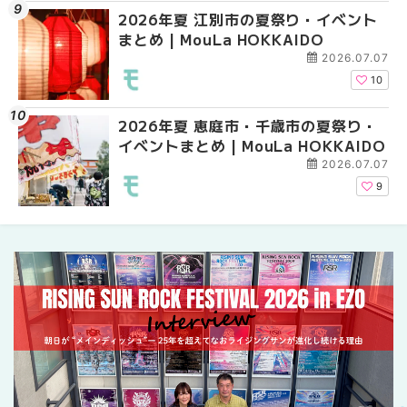
2026年夏 江別市の夏祭り・イベント
2026年夏 札幌市南区
2026年夏 札幌市南区
まとめ | MouLa HOKKAIDO
ントまとめ | MouLa H
ントまとめ | MouLa H
2026.07.07
10
2026年夏 恵庭市・千歳市の夏祭り・
札幌の麻辣湯（マーラ
札幌の麻辣湯（マーラ
イベントまとめ | MouLa HOKKAIDO
め専門店9選！本場の量
め専門店6選！本場の量
新店まで徹底比較 | Mo
新店まで徹底比較 | Mo
2026.07.07
HOKKAIDO
HOKKAIDO
9