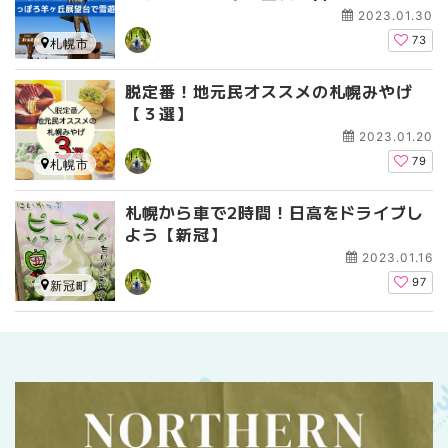
2023.01.30
73
札幌市
脱定番！地元民オススメの札幌みやげ
【３選】
2023.01.20
79
札幌市
札幌から車で2時間！日高をドライブし
よう【新冠】
2023.01.16
97
新冠町