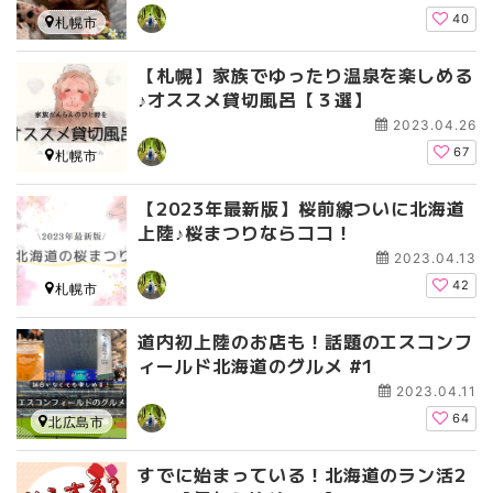
40
札幌市
【札幌】家族でゆったり温泉を楽しめる
♪オススメ貸切風呂【３選】
2023.04.26
67
札幌市
【2023年最新版】桜前線ついに北海道
上陸♪桜まつりならココ！
2023.04.13
42
札幌市
道内初上陸のお店も！話題のエスコンフ
ィールド北海道のグルメ #1
2023.04.11
64
北広島市
すでに始まっている！北海道のラン活2