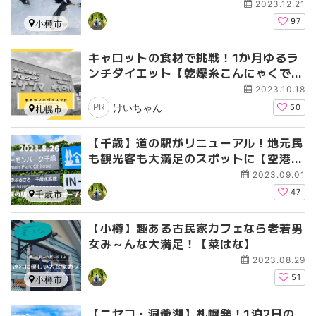
2023.12.21
97
小樽市
キャロットの食材で挑戦！1か月ゆるラ
ンチダイエット【乾燥糸こんにゃくで痩
せるかな？】
2023.10.18
けいちゃん
PR
50
札幌市
【千歳】道の駅がリニューアル！地元民
も観光客も大満足のスポットに【空港か
ら車で15分】
2023.09.01
47
千歳市
【小樽】趣ある古民家カフェなら老若男
女み～んな大満足！【菜はな】
2023.08.29
51
小樽市
【ニセコ・洞爺湖】札幌発！1泊2日の