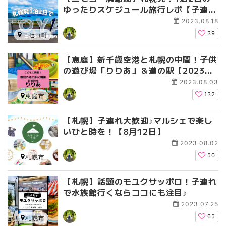
ゆったりスケジュール旅行レポ【子連れ
旅】
2023.08.18
39
ニセコ町
【恵庭】新千歳空港と札幌の中間！子供
の遊び場「りりあ」＆道の駅【2023年
8月更新】
2023.08.03
132
恵庭市
【札幌】子連れ大歓迎♪マルシェで楽し
いひと時を！【8月12日】
2023.08.02
50
札幌市
【札幌】話題のモユクサッポロ！子連れ
で水族館行くならココにも注目♪
2023.07.25
65
札幌市