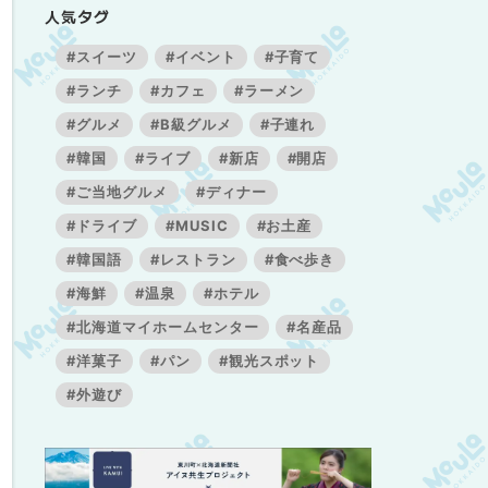
人気タグ
#スイーツ
#イベント
#子育て
#ランチ
#カフェ
#ラーメン
#グルメ
#B級グルメ
#子連れ
#韓国
#ライブ
#新店
#開店
#ご当地グルメ
#ディナー
#ドライブ
#MUSIC
#お土産
#韓国語
#レストラン
#食べ歩き
#海鮮
#温泉
#ホテル
#北海道マイホームセンター
#名産品
#洋菓子
#パン
#観光スポット
#外遊び