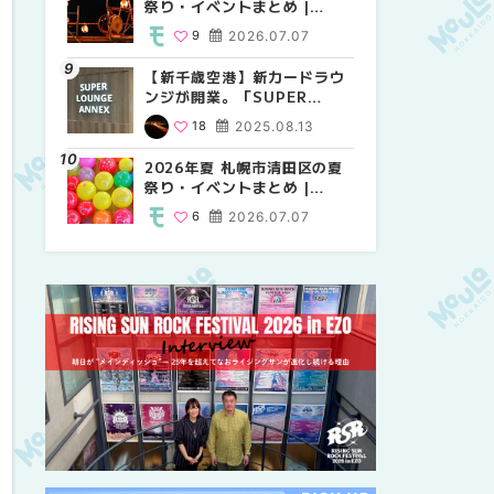
祭り・イベントまとめ |
祭り・イベントまとめ |
しか買えない絶対に外せない
MouLa HOKKAIDO
MouLa HOKKAIDO
限定スイーツ・焼き菓子18選
9
2026.07.07
9
25
2026.07.07
2026.03.24
| MouLa HOKKAIDO
【新千歳空港】新カードラウ
2026年夏 札幌市中央区の夏
【新千歳空港】新カードラウ
ンジが開業。「SUPER
祭り・イベントまとめ |
ンジが開業。「SUPER
LOUNGE ANNEX（スーパー
MouLa HOKKAIDO
LOUNGE ANNEX（スーパー
18
2025.08.13
9
18
2026.07.07
2025.08.13
ラウンジアネックス）」をご
ラウンジアネックス）」をご
紹介！！ | MouLa
紹介！！ | MouLa
2026年夏 札幌市清田区の夏
2026年夏 恵庭市・千歳市の
2026年夏 札幌市豊平区の夏
HOKKAIDO
HOKKAIDO
祭り・イベントまとめ |
夏祭り・イベントまとめ |
祭り・イベントまとめ |
MouLa HOKKAIDO
MouLa HOKKAIDO
MouLa HOKKAIDO
6
2026.07.07
9
9
2026.07.07
2026.07.07