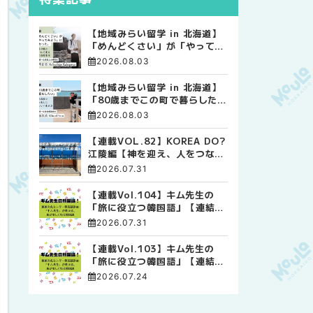
【地域みらい留学 in 北海道】
「めんどくさい」が「やってみ
よう」に変わった。 十勝の風
2026.08.03
に吹かれて走る、僕の泥臭くて
自由な高校生活
【地域みらい留学 in 北海道】
「80歳までこの町で暮らした
い」 標津高校で踏み出した、
2026.08.03
私らしい生き方
【連載VOL.82】KOREA DO?
江陵編【神を迎え、人をつなぐ
時間 ― 江陵端午祭 】
2026.07.31
【連載Vol.104】キム先生の
「旅に役立つ韓国語」【連結語
尾について その4】
2026.07.31
【連載Vol.103】キム先生の
「旅に役立つ韓国語」【連結語
尾について その3】
2026.07.24