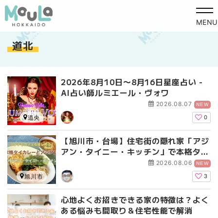
MENU
道北
2026年8月10日〜8月16日星座占い -
AI占い師ルミエール・ヴォワ
2026.08.07
NEW
道央
0
【旭川市・台場】住宅街の隠れ家「アジ
アン・タイニー・キッチン」で本格タイ
カレーと週替わりアジア料理を満喫♪
2026.08.06
NEW
旭川市
3
心地よくお招きできる家の特徴は？よく
ある悩みも間取り＆住宅性能で解消