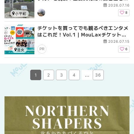
しん丼がおすすめ
2026.07.16
8
小平町
チケットを買ってでも観るべきエンタメ
はこれだ！Vol.1｜MouLa×チケットぴ
あ -Must Buy the Ticket!!-【2026
2026.07.15
年7月】
PR
6
道央
...
1
2
3
4
36