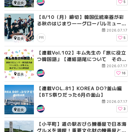
5
道央
【8/10（月）締切】韓国伝統楽器が彩
る秋のはじまり――グローバルミュージ
ックバンド「GENA」札幌公演に無料ご
2026.07.17
招待！
PR
5
道央
【連載Vol.102】キム先生の「旅に役立
つ韓国語」【連結語尾について その
2】
2026.07.17
16
道央
【連載VOL.81】KOREA DO?釜山編
【BTS祭りだった6月の釜山】
2026.07.17
3
道央
【小平町】道の駅おびら鰊番屋で日本海
グルメを満喫！重要文化財の鰊番屋とに