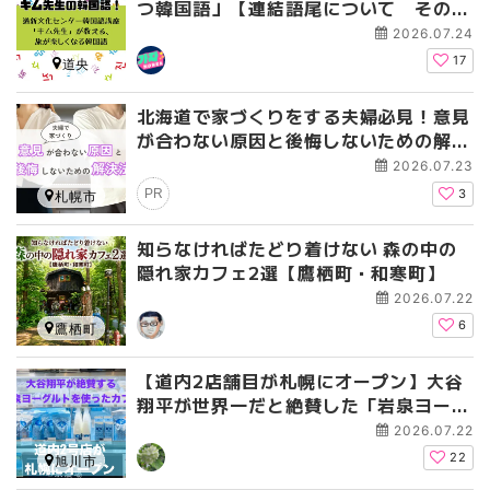
つ韓国語」【連結語尾について その
3】
2026.07.24
17
道央
北海道で家づくりをする夫婦必見！意見
が合わない原因と後悔しないための解決
法
2026.07.23
PR
3
札幌市
知らなければたどり着けない 森の中の
隠れ家カフェ2選【鷹栖町・和寒町】
2026.07.22
6
鷹栖町
【道内2店舗目が札幌にオープン】大谷
翔平が世界一だと絶賛した「岩泉ヨーグ
ルト」＆カフェ｜「岩泉Cafe スーパー
2026.07.22
アークスエクストラ店」
22
旭川市