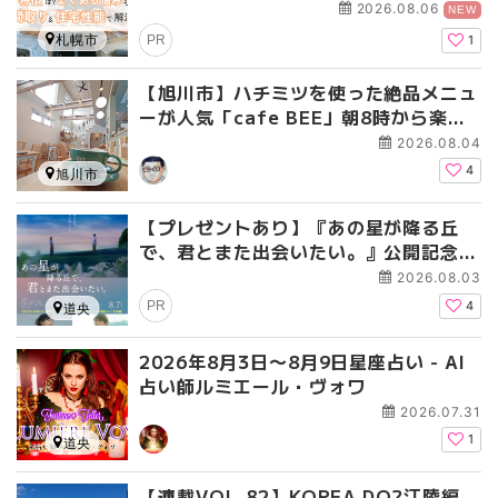
2026.08.06
NEW
札幌市
PR
1
【旭川市】ハチミツを使った絶品メニュ
ーが人気「cafe BEE」朝8時から楽し
めるモーニング＆ランチカフェ
2026.08.04
4
旭川市
【プレゼントあり】『あの星が降る丘
で、君とまた出会いたい。』公開記念プ
レゼントキャンペーン〜『あの花が咲く
2026.08.03
丘で、君とまた出会えたら。』の続編に
PR
4
道央
して完結編
2026年8月3日〜8月9日星座占い - AI
占い師ルミエール・ヴォワ
2026.07.31
1
道央
【連載VOL.82】KOREA DO?江陵編