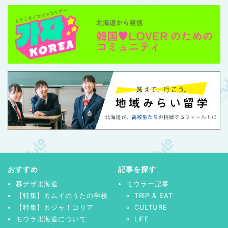
おすすめ
記事を探す
暮デザ北海道
モウラー記事
【特集】カムイのうたの学校
TRIP & EAT
【特集】カジャ！コリア
CULTURE
モウラ北海道について
LIFE