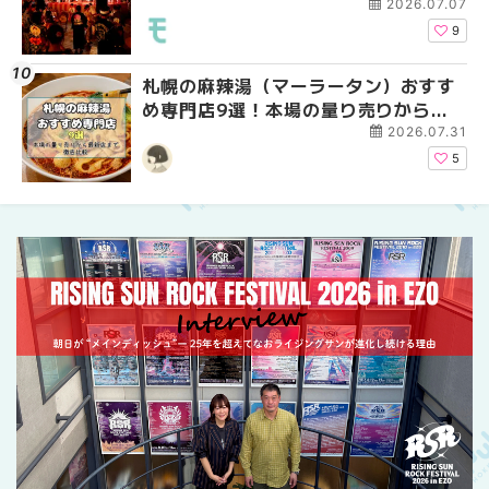
ーパーラウンジアネッ
2026.07.07
介！！ | MouLa HOKK
9
札幌の麻辣湯（マーラータン）おすす
2026年夏 恵庭市・千
2026年夏 札幌市南区
め専門店9選！本場の量り売りから最
イベントまとめ | MouL
ントまとめ | MouLa H
新店まで徹底比較 | MouLa
2026.07.31
HOKKAIDO
5