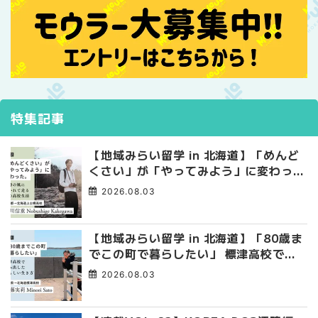
特集記事
【地域みらい留学 in 北海道】「めんど
くさい」が「やってみよう」に変わっ
た。 十勝の風に吹かれて走る、僕の泥
2026.08.03
臭くて自由な高校生活
【地域みらい留学 in 北海道】「80歳ま
でこの町で暮らしたい」 標津高校で踏
み出した、私らしい生き方
2026.08.03