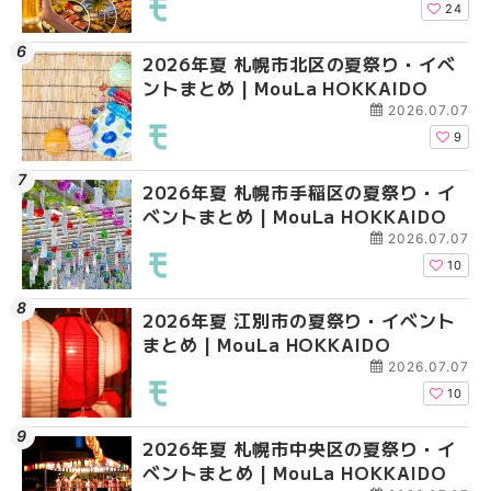
HOKKAIDO
24
2026年夏 札幌市北区の夏祭り・イベ
2026年夏 札幌市清田
2026年夏 札幌市清田
ントまとめ | MouLa HOKKAIDO
ベントまとめ | MouLa 
ベントまとめ | MouLa 
2026.07.07
9
2026年夏 札幌市手稲区の夏祭り・イ
2026年夏 札幌市豊平
札幌の麻辣湯（マーラ
ベントまとめ | MouLa HOKKAIDO
ベントまとめ | MouLa 
め専門店6選！本場の量
新店まで徹底比較 | Mo
2026.07.07
HOKKAIDO
10
2026年夏 江別市の夏祭り・イベント
2026年夏 札幌市南区
2026年夏 札幌市豊平
まとめ | MouLa HOKKAIDO
ントまとめ | MouLa H
ベントまとめ | MouLa 
2026.07.07
10
2026年夏 札幌市中央区の夏祭り・イ
2026年夏 札幌市中央
【新千歳空港】新カー
ベントまとめ | MouLa HOKKAIDO
ベントまとめ | MouLa 
業。「SUPER LOUNG