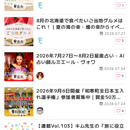
1
道央
8月の北海道で食べたいご当地グルメは
これ！｜夏の海の幸・畑の幸からイベン
トグルメまで
2026.07.27
3
道央
2026年7月27日〜8月2日星座占い - AI
占い師ルミエール・ヴォワ
2026.07.24
0
道央
2026年9月6日開催「和寒町全日本玉入
れ選手権」参加者募集中｜賞金50万円
がかかったAJTAの魅力とは
2026.07.24
4
和寒町
【連載Vol.103】キム先生の「旅に役立