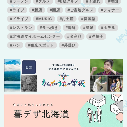
#ラーメン
#グルメ
#B級グルメ
#子連れ
#韓国
#ライブ
#新店
#開店
#ご当地グルメ
#ディナー
#ドライブ
#MUSIC
#お土産
#韓国語
#レストラン
#食べ歩き
#海鮮
#温泉
#ホテル
#北海道マイホームセンター
#名産品
#洋菓子
#パン
#観光スポット
#外遊び