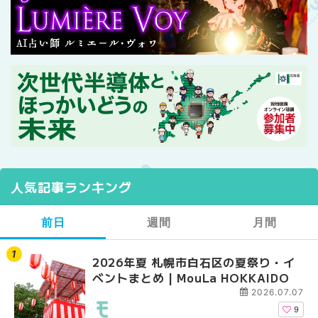
人気記事ランキング
前日
週間
月間
2026年夏 札幌市白石区の夏祭り・イ
2026年夏 札幌市西区
【2026年最新】札幌
ベントまとめ | MouLa HOKKAIDO
ントまとめ | MouLa H
ガーデン｜オープン日
大通公園から穴場テラスまで
2026.07.07
HOKKAIDO
9