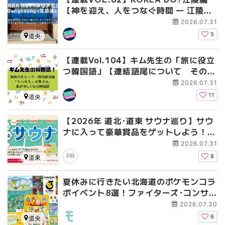
【神を迎え、人をつなぐ時間 ― 江陵端
午祭 】
2026.07.31
5
道央
【連載Vol.104】キム先生の「旅に役立
つ韓国語」【連結語尾について その
4】
2026.07.31
11
道央
【2026年 道北･道東 サウナ巡り】サウ
ナに入って豪華賞品をゲットしよう！1
0月25日まで開催
2026.07.31
PR
8
道東
夏休みに行きたい北海道のポケモンコラ
ボイベント8選！ファイターズ･コンサ･
イオンとのコラボも
2026.07.30
6
道央