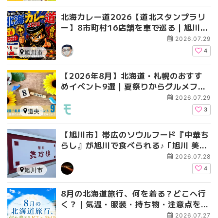
北海カレー道2026【道北スタンプラリ
ー】8市町村16店舗を車で巡る｜旭川・
美瑛など個性派カレー店を満喫
2026.07.29
4
旭川市
【2026年8月】北海道・札幌のおすす
めイベント9選｜夏祭りからグルメフェ
スまで見逃せない！
2026.07.29
3
道央
【旭川市】帯広のソウルフード『中華ち
らし』が旭川で食べられる♪「旭川 美珍
楼」実食レポ
2026.07.28
4
旭川市
8月の北海道旅行、何を着る？どこへ行
く？｜気温・服装・持ち物・注意点を北
海道民が徹底解説
2026.07.27