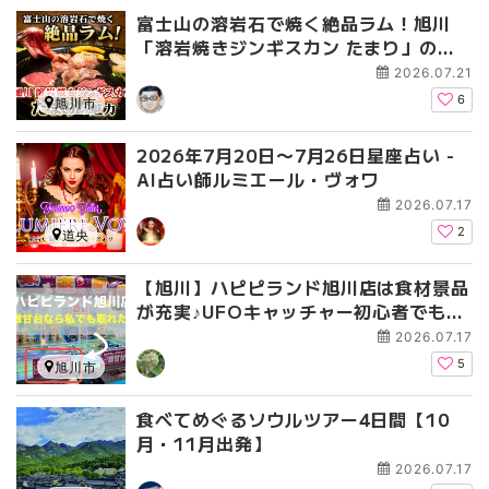
富士山の溶岩石で焼く絶品ラム！旭川
「溶岩焼きジンギスカン たまり」の魅
力
2026.07.21
6
旭川市
2026年7月20日〜7月26日星座占い -
AI占い師ルミエール・ヴォワ
2026.07.17
2
道央
【旭川】ハピピランド旭川店は食材景品
が充実♪UFOキャッチャー初心者でも取
れる「激甘台」を攻略！
2026.07.17
5
旭川市
食べてめぐるソウルツアー4日間【10
月・11月出発】
2026.07.17